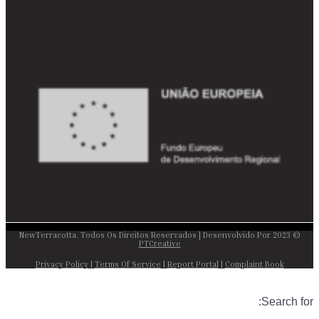
© 2023 NewTerracotta. Todos Os Direitos Reservados | Desenvolvido Por
PTCreative
Privacy Policy
|
Terms Of Service
|
Report Portal
|
Complaint Book
Search for: