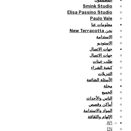
المصممون
Smink Studio
Elisa Passino Studio
Paulo Vale
معلومات عنا
نحن New Terracotta
الاستدامة
الاستوديو
جهات الاتصال
جهات الاتصال
طلب عينات
كيفية الشراء
التنزيلات
الأسئلة الشائعة
مجلة
الجميع
الناس والأحداث
أماكن وقصص
المواد والاستدامة
الإلهام والثقافة
AR
EN