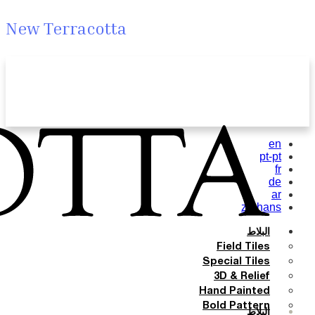
New Terracotta
en
pt-pt
fr
de
ar
zh-hans
البلاط
Field Tiles
Special Tiles
3D & Relief
Hand Painted
Bold Pattern
البلاط