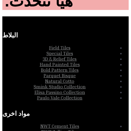
هيا نتحدث.
البلاط
Field Tiles
Special Tiles
3D & Relief Tiles
Hand Painted Tiles
Bold Pattern Tiles
Parquet Bisque
Natural Cotto
Smink Studio Collection
Elisa Passino Collection
Paulo Vale Collection
مواد اخرى
NWT Cement Tiles