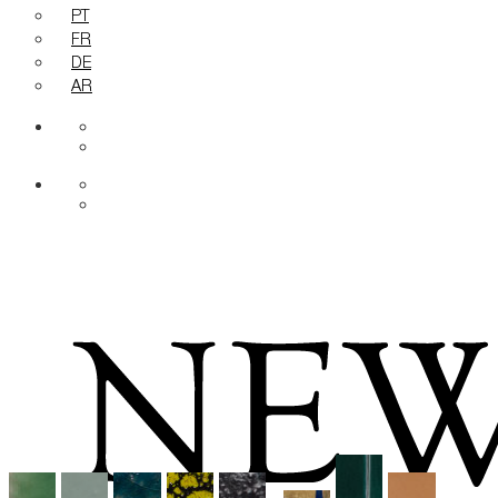
PT
FR
DE
AR