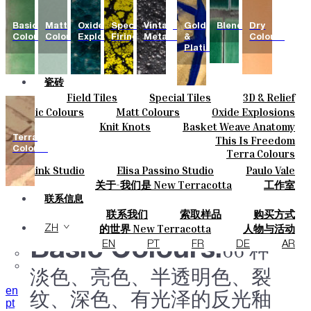
Basic
Matt
Oxide
Special
Vintage
Gold
Blends
Dry
Colours
Colours
Explosions
Firing
Metallics
&
Colours
Platinum
瓷砖
Field Tiles
Special Tiles
3D & Relief
颜色
Hand Painted
Bold Pattern
Parquet Bisque
Basic Colours
Matt Colours
Oxide Explosions
陶瓷
Natural Cotto
Smink Studio
Elisa Passino
Special Firing
Vintage Metallics
Knit Knots
Basket Weave Anatomy
定制
Paulo Vale
Gold & Platinum
Blends
Dry Colours
Terra
This Is Freedom
项目
Colours
Terra Colours
设计师
Smink Studio
Elisa Passino Studio
Paulo Vale
关于
关于-我们是 New Terracotta
工作室
可持续性
联系信息
联系我们
索取样品
购买方式
杂志
目录和 技术规格
常见问题
的世界 New Terracotta
人物与活动
ZH
地方和故事
材料和可持续性
灵感与文化
Basic Colours.
66 种
EN
PT
FR
DE
AR
淡色、亮色、半透明色、裂
en
纹、深色、有光泽的反光釉
pt