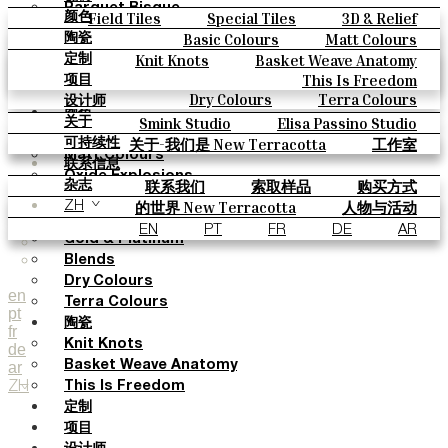
Parquet Bisque
Field Tiles
Special Tiles
3D & Relief
颜色
Natural Cotto
Hand Painted
Bold Pattern
Parquet Bisque
Basic Colours
Matt Colours
陶瓷
Smink Studio
Natural Cotto
Smink Studio
Elisa Passino
Oxide Explosions
Special Firing
Knit Knots
Basket Weave Anatomy
定制
Elisa Passino
Paulo Vale
Vintage Metallics
Gold & Platinum
Blends
This Is Freedom
项目
Paulo Vale
Dry Colours
Terra Colours
设计师
颜色
Smink Studio
Elisa Passino Studio
关于
Basic Colours
Paulo Vale
关于-我们是 New Terracotta
工作室
可持续性
Matt Colours
联系信息
Oxide Explosions
联系我们
索取样品
购买方式
杂志
Special Firing
目录和 技术规格
常见问题
的世界 New Terracotta
人物与活动
ZH
Vintage Metallics
地方和故事
材料和可持续性
灵感与文化
EN
PT
FR
DE
AR
Gold & Platinum
Blends
Dry Colours
en
Terra Colours
pt
陶瓷
fr
Knit Knots
de
ar
Basket Weave Anatomy
ZH
This Is Freedom
定制
项目