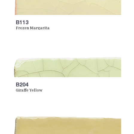
B113
Frozen Margarita
B204
Giraffe Yellow