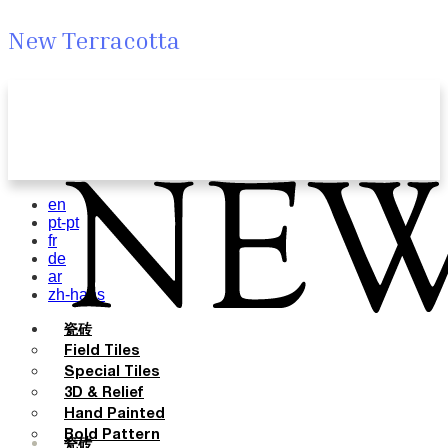
New Terracotta
en
pt-pt
fr
de
ar
zh-hans
瓷砖
Field Tiles
Special Tiles
3D & Relief
Hand Painted
Bold Pattern
瓷砖