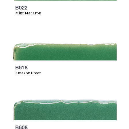
B022
Mint Macaron
B618
Amazon Green
B608