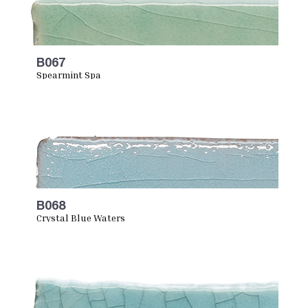
B067
Spearmint Spa
B068
Crystal Blue Waters