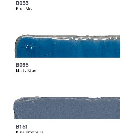
B055
Blue Sky
B065
Misty Blue
B151
Blue Fronteira