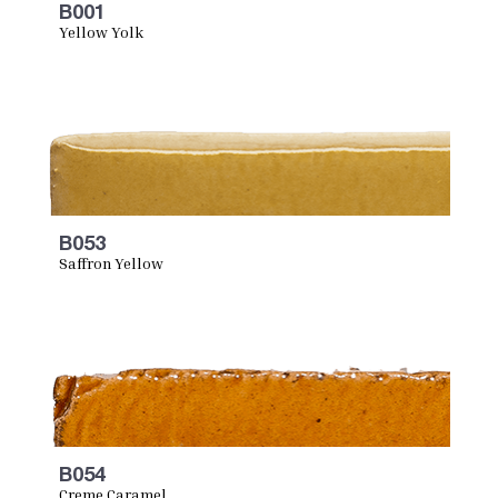
B001
Yellow Yolk
B053
Saffron Yellow
B054
Creme Caramel