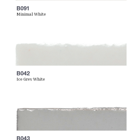
B091
Minimal White
B042
Ice Grey White
B043