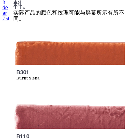
料。
fr
de
实际产品的颜色和纹理可能与屏幕所示有所不
ar
同。
ZH
B301
Burnt Siena
B110