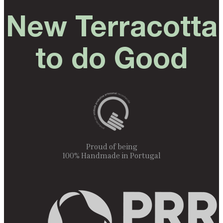
New Terracotta
to do Good
Proud of being
100% Handmade in Portugal