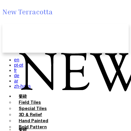
New Terracotta
en
pt-pt
fr
de
ar
zh-hans
瓷砖
Field Tiles
Special Tiles
3D & Relief
Hand Painted
Bold Pattern
瓷砖