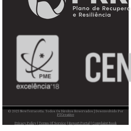
© 2023 NewTerracotta. Todos Os Direitos Reservados | Desenvolvido Por
PTCreative
Privacy Policy
|
Terms Of Service
|
Report Portal
|
Complaint Book