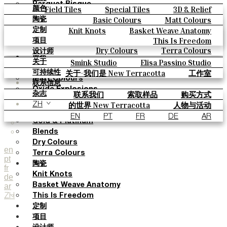
Parquet Bisque
Field Tiles
Special Tiles
3D & Relief
颜色
Natural Cotto
Hand Painted
Bold Pattern
Parquet Bisque
Basic Colours
Matt Colours
陶瓷
Smink Studio
Natural Cotto
Smink Studio
Elisa Passino
Oxide Explosions
Special Firing
Knit Knots
Basket Weave Anatomy
定制
Elisa Passino
Paulo Vale
Vintage Metallics
Gold & Platinum
Blends
This Is Freedom
项目
Paulo Vale
Dry Colours
Terra Colours
设计师
颜色
Smink Studio
Elisa Passino Studio
关于
Basic Colours
Paulo Vale
关于-我们是 New Terracotta
工作室
可持续性
Matt Colours
联系信息
Oxide Explosions
联系我们
索取样品
购买方式
杂志
Special Firing
目录和 技术规格
常见问题
的世界 New Terracotta
人物与活动
ZH
Vintage Metallics
地方和故事
材料和可持续性
灵感与文化
EN
PT
FR
DE
AR
Gold & Platinum
Blends
Dry Colours
en
Terra Colours
pt
陶瓷
fr
Knit Knots
de
ar
Basket Weave Anatomy
ZH
This Is Freedom
定制
项目