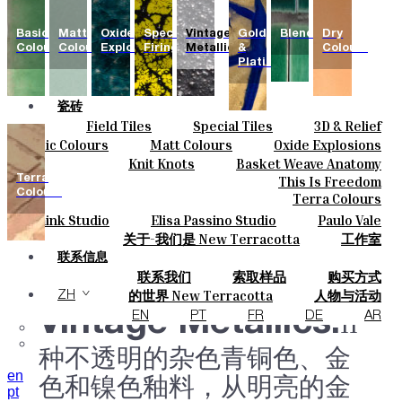
Basic
Matt
Oxide
Special
Vintage
Gold
Blends
Dry
Colours
Colours
Explosions
Firing
Metallics
&
Colours
Platinum
瓷砖
Field Tiles
Special Tiles
3D & Relief
颜色
Hand Painted
Bold Pattern
Parquet Bisque
Basic Colours
Matt Colours
Oxide Explosions
陶瓷
Natural Cotto
Smink Studio
Elisa Passino
Special Firing
Vintage Metallics
Knit Knots
Basket Weave Anatomy
定制
Paulo Vale
Gold & Platinum
Blends
Dry Colours
Terra
This Is Freedom
项目
Colours
Terra Colours
设计师
Smink Studio
Elisa Passino Studio
Paulo Vale
关于
关于-我们是 New Terracotta
工作室
可持续性
联系信息
联系我们
索取样品
购买方式
杂志
目录和 技术规格
常见问题
的世界 New Terracotta
人物与活动
ZH
地方和故事
材料和可持续性
灵感与文化
Vintage Metallics.
11
EN
PT
FR
DE
AR
种不透明的杂色青铜色、金
en
色和镍色釉料，从明亮的金
pt