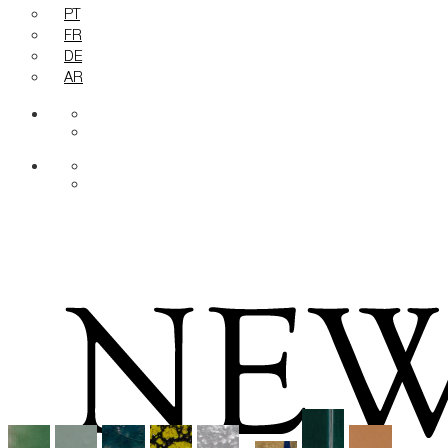
PT
FR
DE
AR