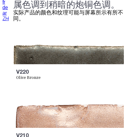
属色调到稍暗的炮铜色调。
fr
de
实际产品的颜色和纹理可能与屏幕所示有所不
ar
同。
ZH
V220
Olive Bronze
V210