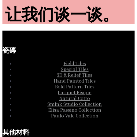
让我们谈一谈。
瓷磚
Field Tiles
Special Tiles
3D & Relief Tiles
Hand Painted Tiles
Bold Pattern Tiles
Parquet Bisque
Natural Cotto
Smink Studio Collection
Elisa Passino Collection
Paulo Vale Collection
其他材料