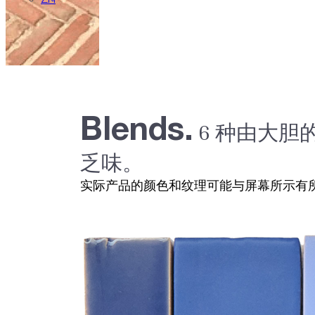
ZH
Blends.
6 种由大
乏味。
实际产品的颜色和纹理可能与屏幕所示有