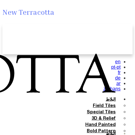
New Terracotta
en
pt-pt
fr
de
ar
zh-hans
البلاط
Field Tiles
Special Tiles
3D & Relief
Hand Painted
Bold Pattern
البلاط