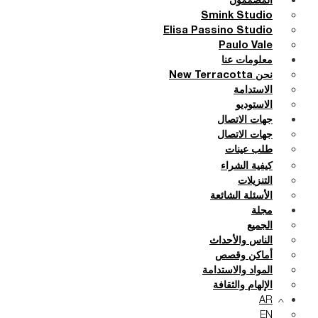
المصممون
Smink Studio
Elisa Passino Studio
Paulo Vale
معلومات عنا
نحن New Terracotta
الاستدامة
الاستوديو
جهات الاتصال
جهات الاتصال
طلب عينات
كيفية الشراء
التنزيلات
الأسئلة الشائعة
مجلة
الجميع
الناس والأحداث
أماكن وقصص
المواد والاستدامة
الإلهام والثقافة
AR
EN