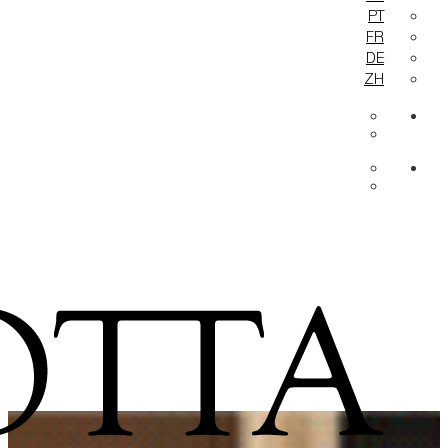
PT
FR
DE
ZH