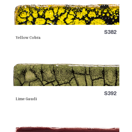
S382
Yellow Cobra
S392
Lime Gaudi