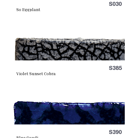
S030
So Eggplant
S385
Violet Sunset Cobra
S390
Blue Gaudi