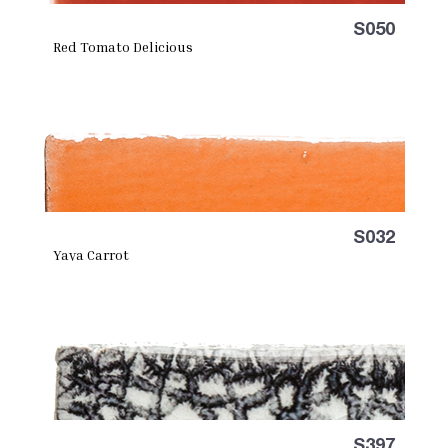
S050
Red Tomato Delicious
S032
Yaya Carrot
S397