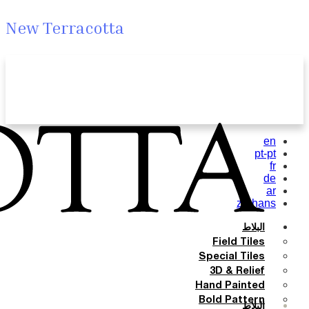
New Terracotta
en
pt-pt
fr
de
ar
zh-hans
البلاط
Field Tiles
Special Tiles
3D & Relief
Hand Painted
Bold Pattern
البلاط