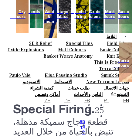
Dry
Blends
Gold
Vintage
Special
Oxide
Matt
Basic
Colours
&
Metallics
Firing
Explosions
Colours
Colours
Platinum
البلاط
3D & Relief
Special Tiles
Field Tiles
الألوان
Parquet Bisque
Bold Pattern
Hand Painted
Oxide Explosions
Matt Colours
Basic Colours
السيراميك
Elisa Passino
Smink Studio
Natural Cotto
Vintage Metallics
Special Firing
Basket Weave Anatomy
Knit Knots
حسب الطلب
Paulo Vale
This Is Freedom
Terra
Dry Colours
Blends
Gold & Platinum
المشروعات
Colours
Terra Colours
المصممون
Paulo Vale
Elisa Passino Studio
Smink Studio
معلومات عنا
نحن New Terracotta
الاستدامة
الاستوديو
جهات الاتصال
جهات الاتصال
طلب عينات
كيفية الشراء
مجلة
التنزيلات
الأسئلة الشائعة
الجميع
الناس والأحداث
أماكن وقصص
AR
المواد والاستدامة
الإلهام والثقافة
ZH
DE
FR
PT
EN
Special Firing.
25
قطعة زجاج سميكة مذهلة،
en
pt
تنبض بالحياة من خلال العديد
fr