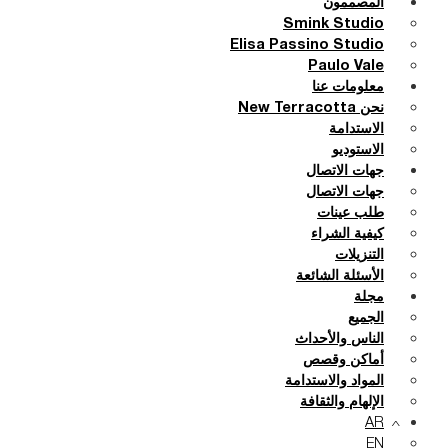
المصممون
Smink Studio
Elisa Passino Studio
Paulo Vale
معلومات عنا
نحن New Terracotta
الاستدامة
الاستوديو
جهات الاتصال
جهات الاتصال
طلب عينات
كيفية الشراء
التنزيلات
الأسئلة الشائعة
مجلة
الجميع
الناس والأحداث
أماكن وقصص
المواد والاستدامة
الإلهام والثقافة
AR
EN