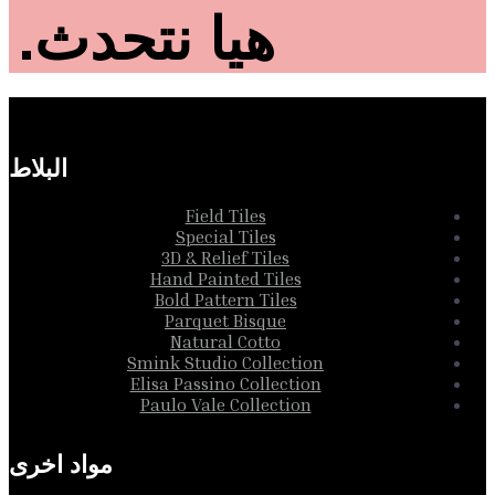
هيا نتحدث.
البلاط
Field Tiles
Special Tiles
3D & Relief Tiles
Hand Painted Tiles
Bold Pattern Tiles
Parquet Bisque
Natural Cotto
Smink Studio Collection
Elisa Passino Collection
Paulo Vale Collection
مواد اخرى