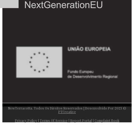
© 2023 NewTerracotta. Todos Os Direitos Reservados | Desenvolvido Por
PTCreative
Privacy Policy
|
Terms Of Service
|
Report Portal
|
Complaint Book