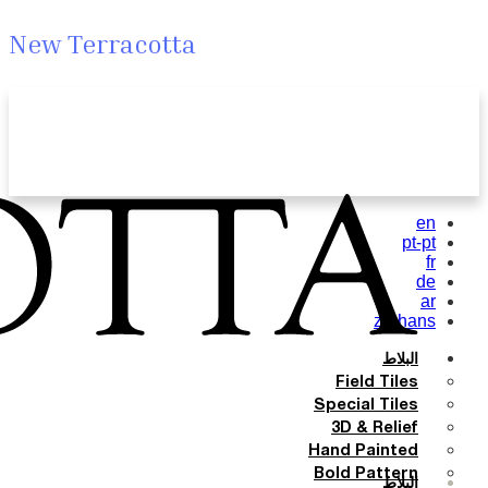
New Terracotta
en
pt-pt
fr
de
ar
zh-hans
البلاط
Field Tiles
Special Tiles
3D & Relief
Hand Painted
Bold Pattern
البلاط