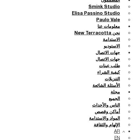
المصممون
Smink Studio
Elisa Passino Studio
Paulo Vale
معلومات عنا
نحن New Terracotta
الاستدامة
الاستوديو
جهات الاتصال
جهات الاتصال
طلب عينات
كيفية الشراء
التنزيلات
الأسئلة الشائعة
مجلة
الجميع
الناس والأحداث
أماكن وقصص
المواد والاستدامة
الإلهام والثقافة
AR
EN