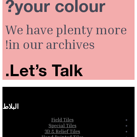
your colour?
We have plenty more
in our archives!
Let’s Talk.
البلاط
Field Tiles
Special Tiles
3D & Relief Tiles
Hand Painted Tiles