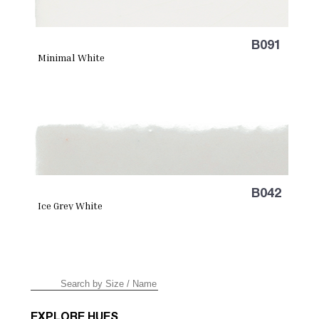
B091
Minimal White
B042
Ice Grey White
EXPLORE HUES