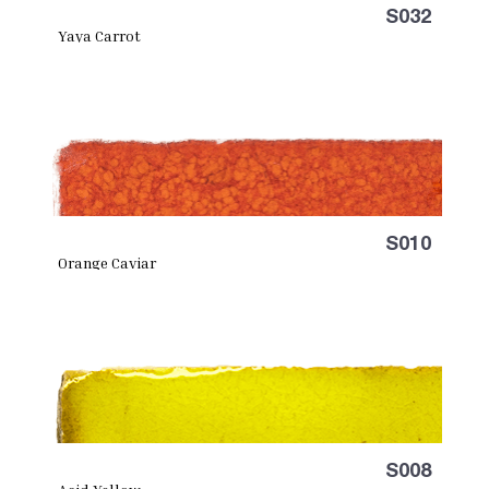
S032
Yaya Carrot
S010
Orange Caviar
S008