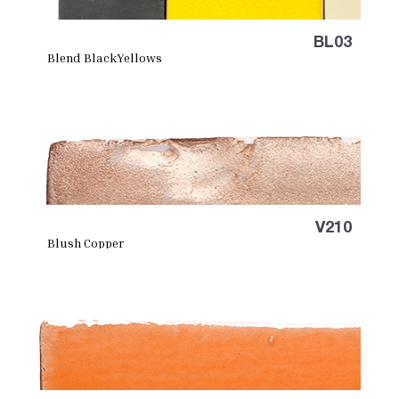
BL03
Blend BlackYellows
V210
Blush Copper