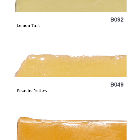
B092
Lemon Tart
B049
Pikachu Yellow