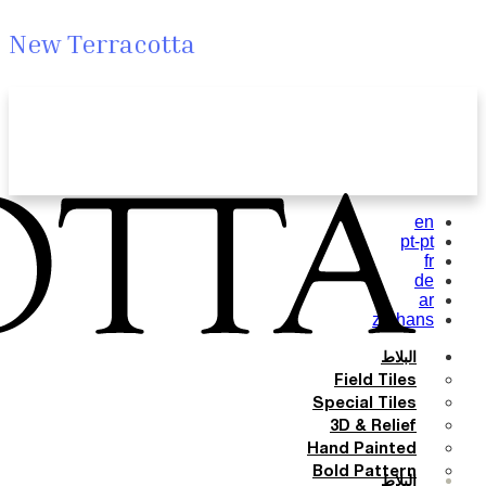
New Terracotta
en
pt-pt
fr
de
ar
zh-hans
البلاط
Field Tiles
Special Tiles
3D & Relief
Hand Painted
Bold Pattern
البلاط