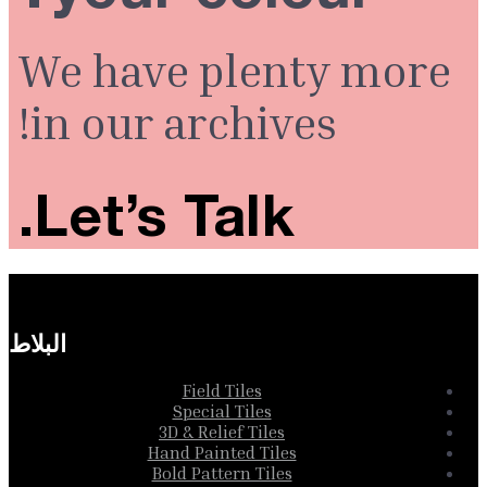
We have plenty more
in our archives!
Let’s Talk.
البلاط
Field Tiles
Special Tiles
3D & Relief Tiles
Hand Painted Tiles
Bold Pattern Tiles