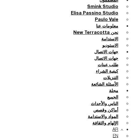
المصممون
Smink Studio
Elisa Passino Studio
Paulo Vale
معلومات عنا
نحن New Terracotta
الاستدامة
الاستوديو
جهات الاتصال
جهات الاتصال
طلب عينات
كيفية الشراء
التنزيلات
الأسئلة الشائعة
مجلة
الجميع
الناس والأحداث
أماكن وقصص
المواد والاستدامة
الإلهام والثقافة
AR
EN