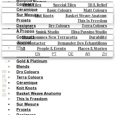
Parquet Bisque
Field Tiles
Special Tiles
3D & Relief
Couleurs
Natural Cotto
Hand Painted
Bold Pattern
Parquet Bisque
Basic Colours
Matt Colours
Céramique
Elisa Passino
Natural Cotto
Elisa Passino
Smink
Oxide Explosions
Special Firing
Knit Knots
Basket Weave Anatomy
Sur Mesure
Smink
Paulo Vale
Vintage Metallics
Gold & Platinum
Blends
This Is Freedom
Projets
Paulo Vale
Dry Colours
Terra Colours
Designers
Couleurs
Smink Studio
Elisa Passino Studio
À Propos
Basic Colours
Paulo Vale
Nous Sommes New Terracotta
Durabilité
Contacts
Matt Colours
Le Studio
Nous Contacter
Demander Des Échantillons
Journal
Oxide Explosions
All
People & Events
Places & Stories
Comment Acheter
FR
Special Firing
Materials & Sustainability
Inspiration & Culture
Catalogues Et Spécifications Techniques
FAQ
EN
PT
DE
AR
ZH
Vintage Metallics
Gold & Platinum
Blends
en
Dry Colours
pt
Terra Colours
FR
Céramique
de
Knit Knots
ar
zh
Basket Weave Anatomy
This Is Freedom
Sur Mesure
Projets