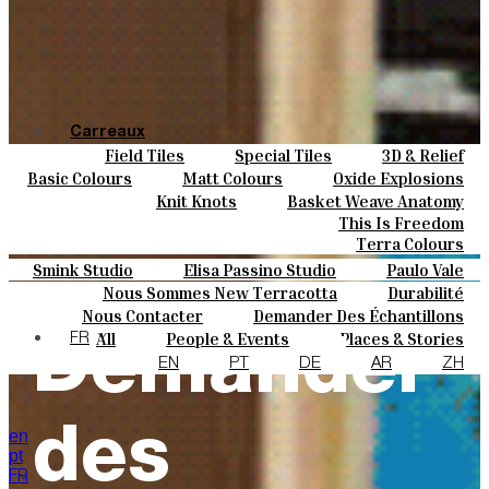
Carreaux
Field Tiles
Special Tiles
3D & Relief
Couleurs
Hand Painted
Bold Pattern
Parquet Bisque
Basic Colours
Matt Colours
Oxide Explosions
Céramique
Natural Cotto
Elisa Passino
Smink
Special Firing
Vintage Metallics
Knit Knots
Basket Weave Anatomy
Sur Mesure
Paulo Vale
Gold & Platinum
Blends
Dry Colours
This Is Freedom
Projets
Terra Colours
Designers
Smink Studio
Elisa Passino Studio
Paulo Vale
À Propos
Nous Sommes New Terracotta
Durabilité
Contacts
Le Studio
Nous Contacter
Demander Des Échantillons
Journal
All
People & Events
Places & Stories
Comment Acheter
FR
Demander
Materials & Sustainability
Inspiration & Culture
Catalogues Et Spécifications Techniques
FAQ
EN
PT
DE
AR
ZH
des
en
pt
FR