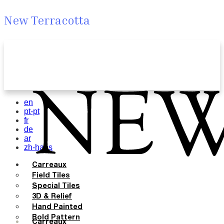
New Terracotta
en
pt-pt
fr
de
ar
zh-hans
Carreaux
Field Tiles
Special Tiles
3D & Relief
Hand Painted
Bold Pattern
Carreaux