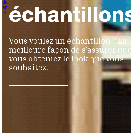
de
ar
échantillon
zh
Vous voulez un échantillon ? La
meilleure façon de s’assurer que
vous obteniez le look que vous
souhaitez.