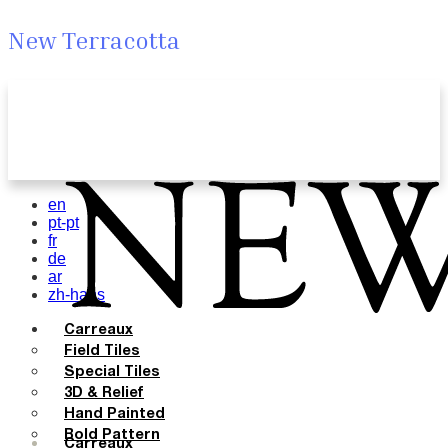
New Terracotta
en
pt-pt
fr
de
ar
zh-hans
Carreaux
Field Tiles
Special Tiles
3D & Relief
Hand Painted
Bold Pattern
Carreaux