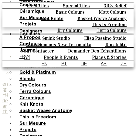
Parquet Bisque
Field Tiles
Special Tiles
3D & Relief
Couleurs
Natural Cotto
Hand Painted
Bold Pattern
Parquet Bisque
Basic Colours
Matt Colours
Céramique
Elisa Passino
Natural Cotto
Elisa Passino
Smink
Oxide Explosions
Special Firing
Knit Knots
Basket Weave Anatomy
Sur Mesure
Smink
Paulo Vale
Vintage Metallics
Gold & Platinum
Blends
This Is Freedom
Projets
Paulo Vale
Dry Colours
Terra Colours
Designers
Couleurs
Smink Studio
Elisa Passino Studio
À Propos
Basic Colours
Nous Sommes New Terracotta
Durabilité
Paulo Vale
Contacts
Matt Colours
Le Studio
Nous Contacter
Demander Des Échantillons
Journal
Oxide Explosions
Comment Acheter
All
People & Events
Places & Stories
FR
Special Firing
Catalogues Et Spécifications Techniques
FAQ
Materials & Sustainability
Inspiration & Culture
EN
PT
DE
AR
ZH
Vintage Metallics
Gold & Platinum
Blends
en
Dry Colours
pt
Terra Colours
FR
Céramique
de
Knit Knots
ar
zh
Basket Weave Anatomy
This Is Freedom
Sur Mesure
Projets