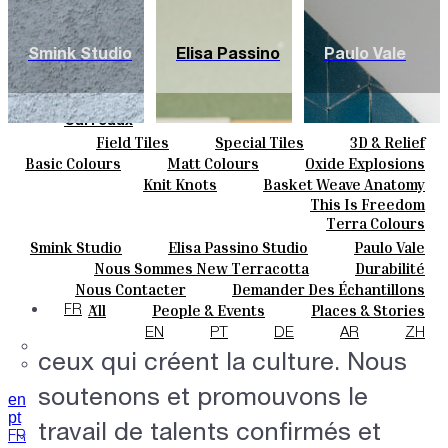
Smink Studio
Elisa Passino
Paulo Vale
Carreaux
Field Tiles
Special Tiles
3D & Relief
Couleurs
Hand Painted
Bold Pattern
Parquet Bisque
Basic Colours
Matt Colours
Oxide Explosions
Céramique
Natural Cotto
Elisa Passino
Smink
Special Firing
Vintage Metallics
Knit Knots
Basket Weave Anatomy
Sur Mesure
Paulo Vale
Gold & Platinum
Blends
Dry Colours
This Is Freedom
Projets
Terra Colours
Designers
Smink Studio
Elisa Passino Studio
Paulo Vale
Des dialogues créatifs.
À Propos
Nous Sommes New Terracotta
Durabilité
Contacts
Le Studio
Nous Contacter
Demander Des Échantillons
Établir un nouveau dialogue
Journal
Comment Acheter
All
People & Events
Places & Stories
FR
entre ceux qui produisent et
Catalogues Et Spécifications Techniques
FAQ
Materials & Sustainability
Inspiration & Culture
EN
PT
DE
AR
ZH
ceux qui créent la culture. Nous
soutenons et promouvons le
en
pt
travail de talents confirmés et
FR