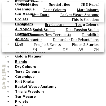
Parquet Bisque
Field Tiles
Special Tiles
3D & Relief
Couleurs
Natural Cotto
Hand Painted
Bold Pattern
Parquet Bisque
Basic Colours
Matt Colours
Céramique
Elisa Passino
Natural Cotto
Elisa Passino
Smink
Oxide Explosions
Special Firing
Knit Knots
Basket Weave Anatomy
Sur Mesure
Smink
Paulo Vale
Vintage Metallics
Gold & Platinum
Blends
This Is Freedom
Projets
Paulo Vale
Dry Colours
Terra Colours
Designers
Couleurs
Smink Studio
Elisa Passino Studio
À Propos
Basic Colours
Paulo Vale
Nous Sommes New Terracotta
Durabilité
Contacts
Matt Colours
Le Studio
Nous Contacter
Demander Des Échantillons
Journal
Oxide Explosions
Comment Acheter
All
People & Events
Places & Stories
FR
Special Firing
Catalogues Et Spécifications Techniques
FAQ
Materials & Sustainability
Inspiration & Culture
EN
PT
DE
AR
ZH
Vintage Metallics
Gold & Platinum
Blends
en
Dry Colours
pt
Terra Colours
FR
Céramique
de
Knit Knots
ar
zh
Basket Weave Anatomy
This Is Freedom
Sur Mesure
Projets