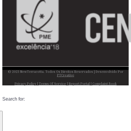
© 2023 NewTerracotta. Todos Os Direitos Reservados | Desenvolvido Por
PTCreative
Privacy Policy
|
Terms Of Service
|
Report Portal
|
Complaint Book
Search for: