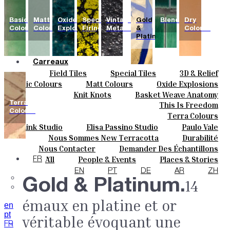
Basic
Matt
Oxide
Special
Vintage
Gold
Blends
Dry
Colours
Colours
Explosions
Firing
Metallics
&
Colours
Platinum
Carreaux
Field Tiles
Special Tiles
3D & Relief
Couleurs
Hand Painted
Bold Pattern
Parquet Bisque
Basic Colours
Matt Colours
Oxide Explosions
Céramique
Natural Cotto
Elisa Passino
Smink
Special Firing
Vintage Metallics
Knit Knots
Basket Weave Anatomy
Sur Mesure
Paulo Vale
Gold & Platinum
Blends
Dry Colours
Terra
This Is Freedom
Projets
Colours
Terra Colours
Designers
Smink Studio
Elisa Passino Studio
Paulo Vale
À Propos
Nous Sommes New Terracotta
Durabilité
Contacts
Le Studio
Nous Contacter
Demander Des Échantillons
Journal
Comment Acheter
All
People & Events
Places & Stories
FR
Catalogues Et Spécifications Techniques
FAQ
Materials & Sustainability
Inspiration & Culture
EN
PT
DE
AR
ZH
Gold & Platinum.
14
émaux en platine et or
en
pt
véritable évoquant une
FR