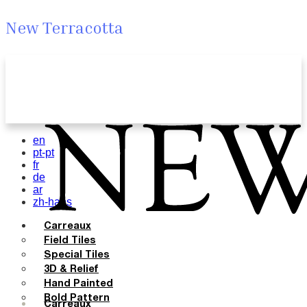
New Terracotta
en
pt-pt
fr
de
ar
zh-hans
Carreaux
Field Tiles
Special Tiles
3D & Relief
Hand Painted
Bold Pattern
Carreaux