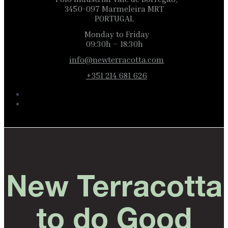
3450-097 Marmeleira MRT
PORTUGAL
Monday to Friday
09:30h – 18:30h
info@newterracotta.com
+351 214 681 626
New Terracotta
to do Good