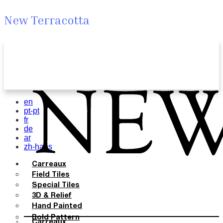
New Terracotta
en
pt-pt
fr
de
ar
zh-hans
Carreaux
Field Tiles
Special Tiles
3D & Relief
Hand Painted
Bold Pattern
Carreaux