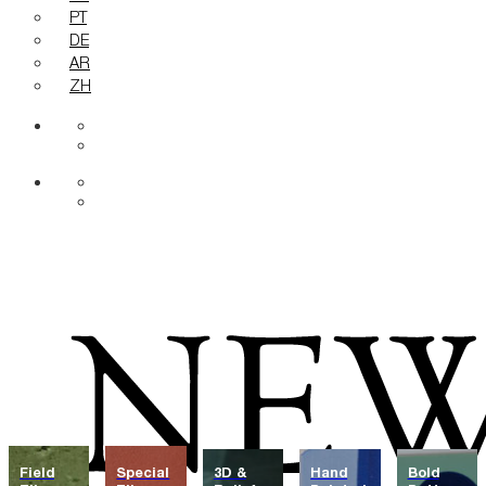
PT
DE
AR
ZH
Field
Special
3D &
Hand
Bold