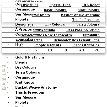
Parquet Bisque
Field Tiles
Special Tiles
3D & Relief
Couleurs
Natural Cotto
Hand Painted
Bold Pattern
Parquet Bisque
Basic Colours
Matt Colours
Céramique
Elisa Passino
Oxide Explosions
Special Firing
Natural Cotto
Knit Knots
Elisa Passino
Basket Weave Anatomy
Smink
Sur Mesure
Smink
Vintage Metallics
Gold & Platinum
Blends
This Is Freedom
Paulo Vale
Projets
Paulo Vale
Dry Colours
Terra Colours
Designers
Couleurs
Smink Studio
Elisa Passino Studio
À Propos
Basic Colours
Paulo Vale
Nous Sommes New Terracotta
Durabilité
Contacts
Matt Colours
Le Studio
Nous Contacter
Demander Des Échantillons
Journal
Oxide Explosions
Comment Acheter
All
People & Events
Places & Stories
FR
Special Firing
Catalogues Et Spécifications Techniques
FAQ
Materials & Sustainability
Inspiration & Culture
EN
PT
DE
AR
ZH
Vintage Metallics
Gold & Platinum
Blends
en
Dry Colours
pt
Terra Colours
FR
Céramique
de
Knit Knots
ar
zh
Basket Weave Anatomy
This Is Freedom
Sur Mesure
Projets