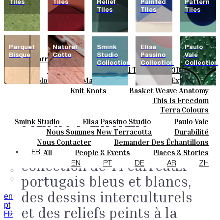
Tiles
Tiles
Relief
Painted
Pattern
Tiles
Tiles
Tiles
Parquet
Natural
Smink
Elisa
Paulo
Bisque
Cotto
Studio
Passino
Vale
Carreaux
Collection
Collection
Collection
Field Tiles
Special Tiles
3D & Relief
Couleurs
Hand Painted
Bold Pattern
Parquet Bisque
Basic Colours
Matt Colours
Oxide Explosions
Céramique
Special Firing
Vintage Metallics
Natural Cotto
Knit Knots
Elisa Passino
Basket Weave Anatomy
Smink
Sur Mesure
Gold & Platinum
Blends
Dry Colours
This Is Freedom
Paulo Vale
Projets
Terra Colours
Designers
Hand Painted
Smink Studio
Elisa Passino Studio
Paulo Vale
À Propos
Nous Sommes New Terracotta
Durabilité
Contacts
Le Studio
Nous Contacter
Demander Des Échantillons
Tiles.
Une vaste
Journal
Comment Acheter
All
People & Events
Places & Stories
FR
collection de 44 carreaux
Catalogues Et Spécifications Techniques
FAQ
Materials & Sustainability
Inspiration & Culture
EN
PT
DE
AR
ZH
portugais bleus et blancs,
des dessins interculturels
en
pt
et des reliefs peints à la
FR