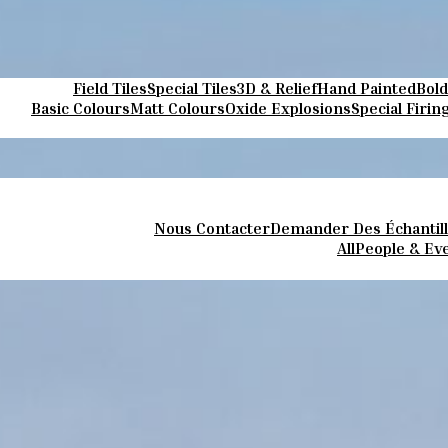
Field Tiles
Special Tiles
3D & Relief
Hand Painted
Bold
Basic Colours
Matt Colours
Oxide Explosions
Special Firin
Nous Contacter
Demander Des Échantil
All
People & Ev