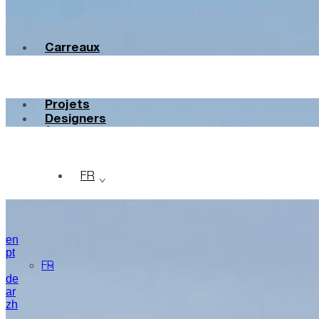
Carreaux
Couleurs
Céramique
Sur Mesure
Projets
Designers
À Propos
Contacts
Journal
FR
en
pt
FR
de
ar
zh