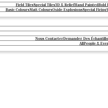
Field Tiles
Special Tiles
3D & Relief
Hand Painted
Bold 
Basic Colours
Matt Colours
Oxide Explosions
Special Firing
Nous Contacter
Demander Des Échantill
All
People & Eve