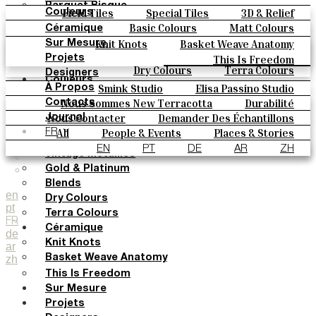
Parquet Bisque
Field Tiles
Special Tiles
3D & Relief
Couleurs
Natural Cotto
Hand Painted
Bold Pattern
Parquet Bisque
Basic Colours
Matt Colours
Céramique
Elisa Passino
Natural Cotto
Elisa Passino
Smink
Oxide Explosions
Special Firing
Knit Knots
Basket Weave Anatomy
Sur Mesure
Smink
Paulo Vale
Vintage Metallics
Gold & Platinum
Blends
This Is Freedom
Projets
Paulo Vale
Dry Colours
Terra Colours
Designers
Couleurs
Smink Studio
Elisa Passino Studio
À Propos
Basic Colours
Paulo Vale
Nous Sommes New Terracotta
Durabilité
Contacts
Matt Colours
Le Studio
Nous Contacter
Demander Des Échantillons
Journal
Oxide Explosions
Comment Acheter
All
People & Events
Places & Stories
FR
Special Firing
Catalogues Et Spécifications Techniques
FAQ
Materials & Sustainability
Inspiration & Culture
EN
PT
DE
AR
ZH
Vintage Metallics
Gold & Platinum
Blends
en
Dry Colours
pt
Terra Colours
FR
Céramique
de
Knit Knots
ar
zh
Basket Weave Anatomy
This Is Freedom
Sur Mesure
Projets