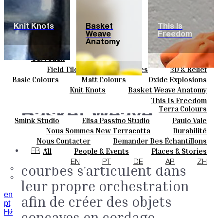
Knit Knots
Basket
This Is
Weave
Freedom
Anatomy
Carreaux
Field Tiles
Special Tiles
3D & Relief
Couleurs
Hand Painted
Bold Pattern
Parquet Bisque
Basic Colours
Matt Colours
Oxide Explosions
Céramique
Natural Cotto
Elisa Passino
Smink
Special Firing
Vintage Metallics
Knit Knots
Basket Weave Anatomy
Sur Mesure
Paulo Vale
Gold & Platinum
Blends
Dry Colours
This Is Freedom
Projets
Terra Colours
Basket Weave
Designers
Smink Studio
Elisa Passino Studio
Paulo Vale
À Propos
Nous Sommes New Terracotta
Durabilité
Anatomy.
Contacts
Des
Le Studio
Nous Contacter
Demander Des Échantillons
Journal
Comment Acheter
torsades, des nœuds et des
All
People & Events
Places & Stories
FR
Catalogues Et Spécifications Techniques
FAQ
Materials & Sustainability
Inspiration & Culture
EN
PT
DE
AR
ZH
courbes s'articulent dans
leur propre orchestration
en
afin de créer des objets
pt
concaves en cordage.
FR