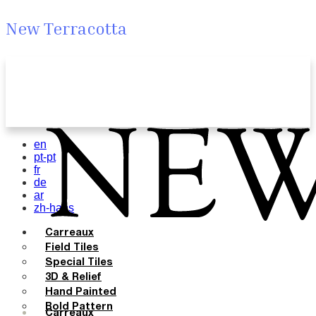
New Terracotta
en
pt-pt
fr
de
ar
zh-hans
Carreaux
Field Tiles
Special Tiles
3D & Relief
Hand Painted
Bold Pattern
Carreaux