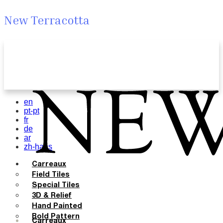
New Terracotta
en
pt-pt
fr
de
ar
zh-hans
Carreaux
Field Tiles
Special Tiles
3D & Relief
Hand Painted
Bold Pattern
Carreaux