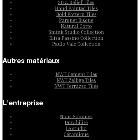
3D & Relief Tiles
Hand Painted Tiles
Bold Pattern Tiles
Parquet Bisque
Natural Cotto
Smink Studio Collection
Elisa Passino Collection
Paulo Vale Collection
Autres matériaux
NWT Cement Tiles
NWT Zellige Tiles
NWT Terrazzo Tiles
L'entreprise
Nous Sommes
Durabilité
Le studio
Céramique