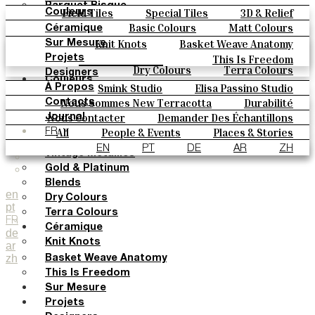
Parquet Bisque
Field Tiles
Special Tiles
3D & Relief
Couleurs
Natural Cotto
Hand Painted
Bold Pattern
Parquet Bisque
Basic Colours
Matt Colours
Céramique
Elisa Passino
Natural Cotto
Elisa Passino
Smink
Oxide Explosions
Special Firing
Knit Knots
Basket Weave Anatomy
Sur Mesure
Smink
Paulo Vale
Vintage Metallics
Gold & Platinum
Blends
This Is Freedom
Projets
Paulo Vale
Dry Colours
Terra Colours
Designers
Couleurs
Smink Studio
Elisa Passino Studio
À Propos
Basic Colours
Paulo Vale
Nous Sommes New Terracotta
Durabilité
Contacts
Matt Colours
Le Studio
Nous Contacter
Demander Des Échantillons
Journal
Oxide Explosions
Comment Acheter
All
People & Events
Places & Stories
FR
Special Firing
Catalogues Et Spécifications Techniques
FAQ
Materials & Sustainability
Inspiration & Culture
EN
PT
DE
AR
ZH
Vintage Metallics
Gold & Platinum
Blends
en
Dry Colours
pt
Terra Colours
FR
Céramique
de
Knit Knots
ar
zh
Basket Weave Anatomy
This Is Freedom
Sur Mesure
Projets