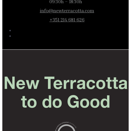
09:30h – 18:30h
info@newterracotta.com
+351 214 681 626
New Terracotta
to do Good