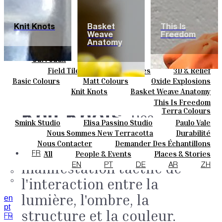
Knit Knots
Basket
This Is
Weave
Freedom
Anatomy
Carreaux
Field Tiles
Special Tiles
3D & Relief
Couleurs
Hand Painted
Bold Pattern
Parquet Bisque
Basic Colours
Matt Colours
Oxide Explosions
Céramique
Natural Cotto
Elisa Passino
Smink
Special Firing
Vintage Metallics
Knit Knots
Basket Weave Anatomy
Sur Mesure
Paulo Vale
Gold & Platinum
Blends
Dry Colours
This Is Freedom
Projets
Terra Colours
Knit Knots.
Des
Designers
Smink Studio
Elisa Passino Studio
Paulo Vale
À Propos
tissages verticaux en
Nous Sommes New Terracotta
Durabilité
Contacts
Le Studio
Nous Contacter
Demander Des Échantillons
Journal
céramique en tant que
Comment Acheter
All
People & Events
Places & Stories
FR
Catalogues Et Spécifications Techniques
FAQ
Materials & Sustainability
Inspiration & Culture
manifestation tactile de
EN
PT
DE
AR
ZH
l'interaction entre la
lumière, l'ombre, la
en
pt
structure et la couleur.
FR