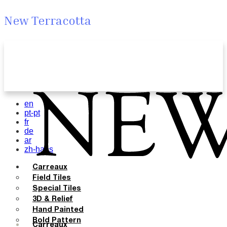
New Terracotta
en
pt-pt
fr
de
ar
zh-hans
Carreaux
Field Tiles
Special Tiles
3D & Relief
Hand Painted
Bold Pattern
Carreaux