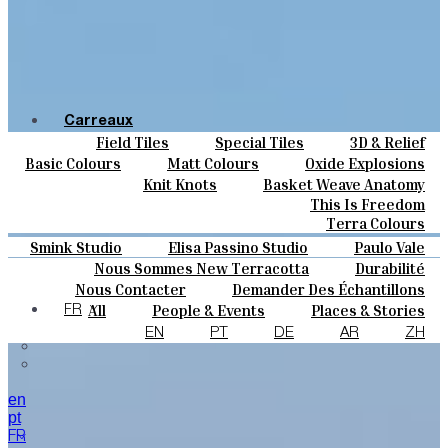
Carreaux
Field Tiles
Special Tiles
3D & Relief
Couleurs
Hand Painted
Bold Pattern
Parquet Bisque
Basic Colours
Matt Colours
Oxide Explosions
Céramique
Natural Cotto
Elisa Passino
Smink
Special Firing
Vintage Metallics
Knit Knots
Basket Weave Anatomy
Sur Mesure
Paulo Vale
Gold & Platinum
Blends
Dry Colours
This Is Freedom
Projets
Terra Colours
Designers
Smink Studio
Elisa Passino Studio
Paulo Vale
À Propos
Nous Sommes New Terracotta
Durabilité
Contacts
Nous Contacter
Demander Des Échantillons
Le Studio
Journal
Comment Acheter
All
People & Events
Places & Stories
FR
Catalogues Et Spécifications Techniques
FAQ
Materials & Sustainability
Inspiration & Culture
EN
PT
DE
AR
ZH
en
pt
FR