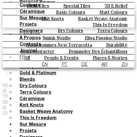
Parquet Bisque
Field Tiles
Special Tiles
3D & Relief
Couleurs
Natural Cotto
Hand Painted
Bold Pattern
Parquet Bisque
Basic Colours
Matt Colours
Céramique
Elisa Passino
Natural Cotto
Elisa Passino
Smink
Oxide Explosions
Special Firing
Knit Knots
Basket Weave Anatomy
Sur Mesure
Smink
Paulo Vale
Vintage Metallics
Gold & Platinum
Blends
This Is Freedom
Projets
Paulo Vale
Dry Colours
Terra Colours
Designers
Couleurs
Smink Studio
Elisa Passino Studio
À Propos
Basic Colours
Paulo Vale
Nous Sommes New Terracotta
Durabilité
Contacts
Matt Colours
Nous Contacter
Demander Des Échantillons
Le Studio
Journal
Oxide Explosions
Comment Acheter
All
People & Events
Places & Stories
FR
Special Firing
Catalogues Et Spécifications Techniques
FAQ
Materials & Sustainability
Inspiration & Culture
EN
PT
DE
AR
ZH
Vintage Metallics
Gold & Platinum
Blends
en
Dry Colours
pt
Terra Colours
FR
Céramique
de
Knit Knots
ar
zh
Basket Weave Anatomy
This Is Freedom
Sur Mesure
Projets