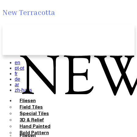
New Terracotta
en
pt-pt
fr
de
ar
zh-hans
Fliesen
Field Tiles
Special Tiles
3D & Relief
Hand Painted
Bold Pattern
Fliesen