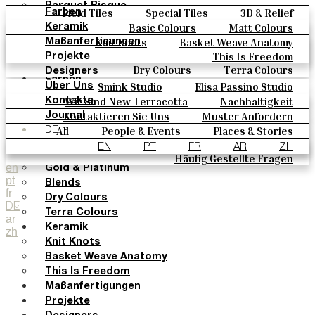
Parquet Bisque
Field Tiles
Special Tiles
3D & Relief
Farben
Natural Cotto
Hand Painted
Bold Pattern
Parquet Bisque
Basic Colours
Matt Colours
Keramik
Smink Studio
Natural Cotto
Smink Studio
Elisa Passino
Oxide Explosions
Special Firing
Knit Knots
Basket Weave Anatomy
Maßanfertigungen
Elisa Passino
Paulo Vale
Vintage Metallics
Gold & Platinum
Blends
This Is Freedom
Projekte
Paulo Vale
Dry Colours
Terra Colours
Designers
Farben
Smink Studio
Elisa Passino Studio
Über Uns
Basic Colours
Paulo Vale
Wir Sind New Terracotta
Nachhaltigkeit
Kontakte
Matt Colours
Portugiesisches Vermächtnis
Kontaktieren Sie Uns
Muster Anfordern
Journal
Oxide Explosions
Kaufmöglichkeiten
All
People & Events
Places & Stories
DE
Special Firing
Kataloge U Technische Spezifikationen
Materials & Sustainability
Inspiration & Culture
EN
PT
FR
AR
ZH
Vintage Metallics
Häufig Gestellte Fragen
en
Gold & Platinum
pt
Blends
fr
Dry Colours
DE
Terra Colours
ar
Keramik
zh
Knit Knots
Basket Weave Anatomy
This Is Freedom
Maßanfertigungen
Projekte