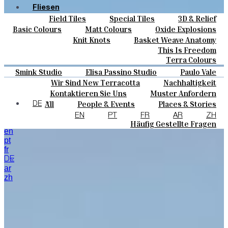
Fliesen
Field Tiles
Special Tiles
3D & Relief
Farben
Hand Painted
Bold Pattern
Parquet Bisque
Basic Colours
Matt Colours
Oxide Explosions
Keramik
Natural Cotto
Smink Studio
Elisa Passino
Special Firing
Vintage Metallics
Knit Knots
Basket Weave Anatomy
Maßanfertigungen
Paulo Vale
Gold & Platinum
Blends
Dry Colours
This Is Freedom
Projekte
Terra Colours
Designers
Smink Studio
Elisa Passino Studio
Paulo Vale
Über Uns
Wir Sind New Terracotta
Nachhaltigkeit
Kontakte
Portugiesisches Vermächtnis
Kontaktieren Sie Uns
Muster Anfordern
Journal
Kaufmöglichkeiten
All
People & Events
Places & Stories
DE
Kataloge U Technische Spezifikationen
Materials & Sustainability
Inspiration & Culture
EN
PT
FR
AR
ZH
Häufig Gestellte Fragen
en
pt
fr
DE
ar
zh