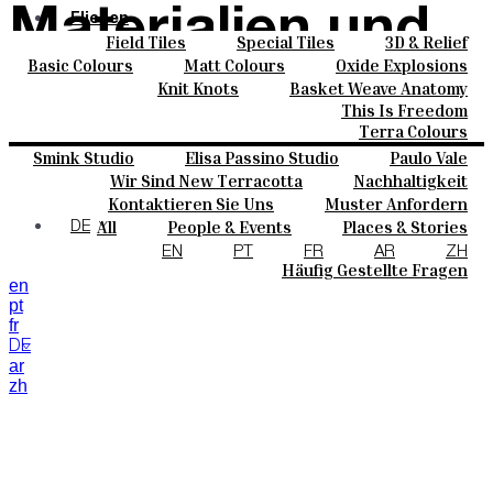
Materialien und
Fliesen
Field Tiles
Special Tiles
3D & Relief
Farben
Hand Painted
Bold Pattern
Parquet Bisque
Basic Colours
Matt Colours
Oxide Explosions
Keramik
Natural Cotto
Smink Studio
Elisa Passino
Special Firing
Vintage Metallics
Knit Knots
Basket Weave Anatomy
Nachhaltigkeit
Maßanfertigungen
Paulo Vale
Gold & Platinum
Blends
Dry Colours
This Is Freedom
Projekte
Terra Colours
Designers
Smink Studio
Elisa Passino Studio
Paulo Vale
Über Uns
Wir Sind New Terracotta
Nachhaltigkeit
Kontakte
Portugiesisches Vermächtnis
Kontaktieren Sie Uns
Muster Anfordern
Journal
Kaufmöglichkeiten
All
People & Events
Places & Stories
DE
Kataloge U Technische Spezifikationen
Materials & Sustainability
Inspiration & Culture
EN
PT
FR
AR
ZH
Häufig Gestellte Fragen
en
pt
fr
DE
ar
zh