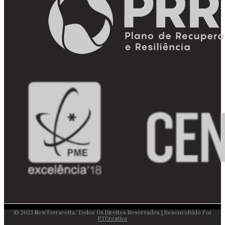
© 2023 NewTerracotta. Todos Os Direitos Reservados | Desenvolvido Por
PTCreative