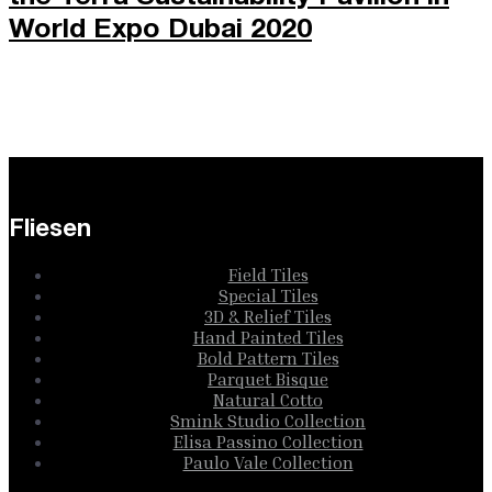
World Expo Dubai 2020
Fliesen
Field Tiles
Special Tiles
3D & Relief Tiles
Hand Painted Tiles
Bold Pattern Tiles
Parquet Bisque
Natural Cotto
Smink Studio Collection
Elisa Passino Collection
Paulo Vale Collection