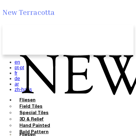
New Terracotta
en
pt-pt
fr
de
ar
zh-hans
Fliesen
Field Tiles
Special Tiles
3D & Relief
Hand Painted
Bold Pattern
Fliesen