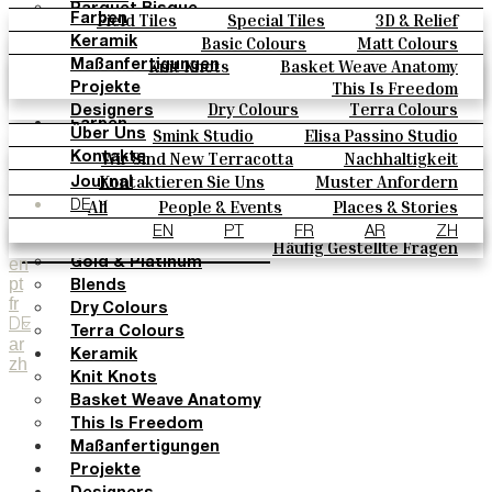
Parquet Bisque
Field Tiles
Special Tiles
3D & Relief
Farben
Natural Cotto
Hand Painted
Bold Pattern
Parquet Bisque
Basic Colours
Matt Colours
Keramik
Smink Studio
Natural Cotto
Smink Studio
Elisa Passino
Oxide Explosions
Special Firing
Knit Knots
Basket Weave Anatomy
Maßanfertigungen
Elisa Passino
Paulo Vale
Vintage Metallics
Gold & Platinum
Blends
This Is Freedom
Projekte
Paulo Vale
Dry Colours
Terra Colours
Designers
Farben
Smink Studio
Elisa Passino Studio
Über Uns
Basic Colours
Paulo Vale
Wir Sind New Terracotta
Nachhaltigkeit
Kontakte
Matt Colours
Portugiesisches Vermächtnis
Kontaktieren Sie Uns
Muster Anfordern
Journal
Oxide Explosions
Kaufmöglichkeiten
All
People & Events
Places & Stories
DE
Special Firing
Kataloge U Technische Spezifikationen
Materials & Sustainability
Inspiration & Culture
EN
PT
FR
AR
ZH
Vintage Metallics
Häufig Gestellte Fragen
en
Gold & Platinum
pt
Blends
fr
Dry Colours
DE
Terra Colours
ar
Keramik
zh
Knit Knots
Basket Weave Anatomy
This Is Freedom
Maßanfertigungen
Projekte