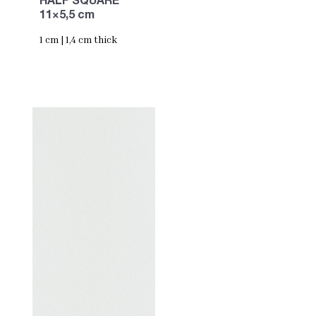
HALF SQUARE
11×5,5 cm
1 cm | 1,4 cm thick