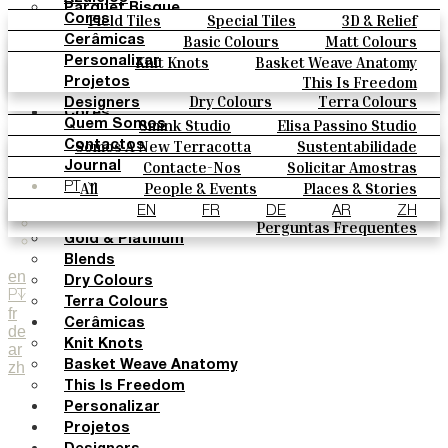
Parquet Bisque
Field Tiles
Special Tiles
3D & Relief
Cores
Natural Cotto
Hand Painted
Bold Pattern
Parquet Bisque
Basic Colours
Matt Colours
Cerâmicas
Smink Studio
Natural Cotto
Smink Studio
Elisa Passino
Oxide Explosions
Special Firing
Knit Knots
Basket Weave Anatomy
Personalizar
Elisa Passino
Paulo Vale
Vintage Metallics
Gold & Platinum
Blends
This Is Freedom
Projetos
Paulo Vale
Dry Colours
Terra Colours
Designers
Cores
Smink Studio
Elisa Passino Studio
Quem Somos
Basic Colours
Paulo Vale
Somos A New Terracotta
Sustentabilidade
Contactos
Matt Colours
O Estúdio
Contacte-Nos
Solicitar Amostras
Journal
Oxide Explosions
Como Comprar
All
People & Events
Places & Stories
PT
Special Firing
Catálogos E Especificações Técnicas
Materiais & Sustainability
Inspiration & Culture
EN
FR
DE
AR
ZH
Vintage Metallics
Perguntas Frequentes
Gold & Platinum
Blends
en
Dry Colours
PT
Terra Colours
fr
Cerâmicas
de
Knit Knots
ar
zh
Basket Weave Anatomy
This Is Freedom
Personalizar
Projetos