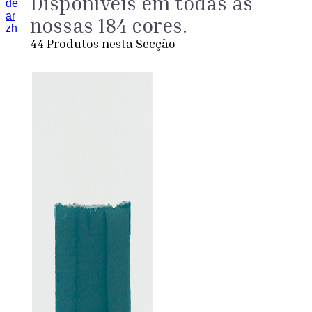
Disponíveis em todas as
de
ar
nossas 184 cores.
zh
44
Produtos nesta Secção