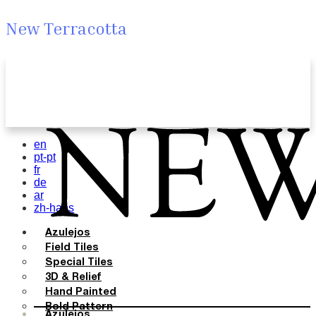
New Terracotta
en
pt-pt
fr
de
ar
zh-hans
Azulejos
Field Tiles
Special Tiles
3D & Relief
Hand Painted
Bold Pattern
Azulejos