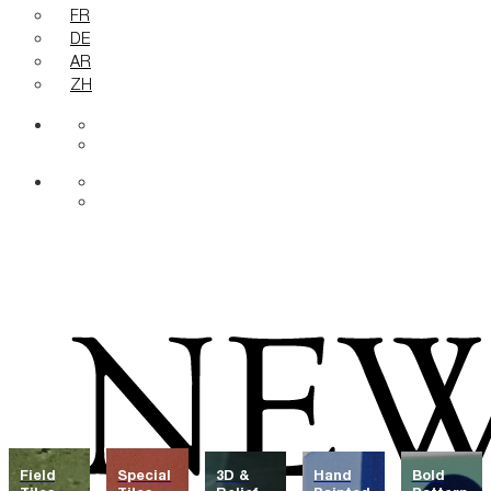
FR
DE
AR
ZH
Field
Special
3D &
Hand
Bold