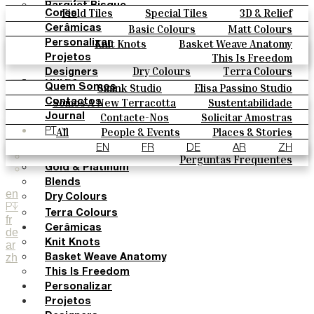
Parquet Bisque
Field Tiles
Special Tiles
3D & Relief
Cores
Natural Cotto
Hand Painted
Bold Pattern
Parquet Bisque
Basic Colours
Matt Colours
Cerâmicas
Smink Studio
Natural Cotto
Smink Studio
Elisa Passino
Oxide Explosions
Special Firing
Knit Knots
Basket Weave Anatomy
Personalizar
Elisa Passino
Paulo Vale
Vintage Metallics
Gold & Platinum
Blends
This Is Freedom
Projetos
Paulo Vale
Dry Colours
Terra Colours
Designers
Cores
Smink Studio
Elisa Passino Studio
Quem Somos
Basic Colours
Paulo Vale
Somos A New Terracotta
Sustentabilidade
Contactos
Matt Colours
O Estúdio
Contacte-Nos
Solicitar Amostras
Journal
Oxide Explosions
Como Comprar
All
People & Events
Places & Stories
PT
Special Firing
Catálogos E Especificações Técnicas
Materiais & Sustainability
Inspiration & Culture
EN
FR
DE
AR
ZH
Vintage Metallics
Perguntas Frequentes
Gold & Platinum
Blends
en
Dry Colours
PT
Terra Colours
fr
Cerâmicas
de
Knit Knots
ar
zh
Basket Weave Anatomy
This Is Freedom
Personalizar
Projetos