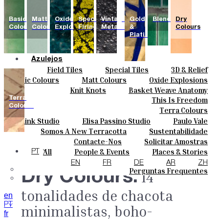
Basic
Matt
Oxide
Special
Vintage
Gold
Blends
Dry
Colours
Colours
Explosions
Firing
Metallics
&
Colours
Platinum
Azulejos
Field Tiles
Special Tiles
3D & Relief
Cores
Hand Painted
Bold Pattern
Parquet Bisque
Basic Colours
Matt Colours
Oxide Explosions
Cerâmicas
Natural Cotto
Smink Studio
Elisa Passino
Special Firing
Vintage Metallics
Knit Knots
Basket Weave Anatomy
Personalizar
Paulo Vale
Gold & Platinum
Blends
Dry Colours
Terra
This Is Freedom
Projetos
Colours
Terra Colours
Designers
Smink Studio
Elisa Passino Studio
Paulo Vale
Quem Somos
Somos A New Terracotta
Sustentabilidade
Contactos
O Estúdio
Contacte-Nos
Solicitar Amostras
Journal
Como Comprar
All
People & Events
Places & Stories
PT
Catálogos E Especificações Técnicas
Materiais & Sustainability
Inspiration & Culture
EN
FR
DE
AR
ZH
Perguntas Frequentes
Dry Colours.
14
tonalidades de chacota
en
PT
minimalistas, boho-
fr