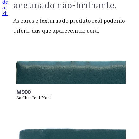
de
acetinado não-brilhante.
ar
zh
As cores e texturas do produto real poderão
diferir das que aparecem no ecrã.
M900
So Chic Teal Matt