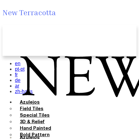
New Terracotta
en
pt-pt
fr
de
ar
zh-hans
Azulejos
Field Tiles
Special Tiles
3D & Relief
Hand Painted
Bold Pattern
Azulejos