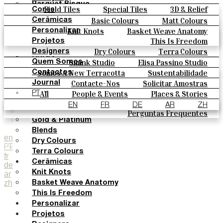
Parquet Bisque
Field Tiles
Special Tiles
3D & Relief
Cores
Natural Cotto
Hand Painted
Bold Pattern
Parquet Bisque
Basic Colours
Matt Colours
Cerâmicas
Smink Studio
Natural Cotto
Smink Studio
Elisa Passino
Knit Knots
Basket Weave Anatomy
Oxide Explosions
Special Firing
Personalizar
Elisa Passino
Paulo Vale
This Is Freedom
Vintage Metallics
Gold & Platinum
Blends
Projetos
Paulo Vale
Dry Colours
Terra Colours
Designers
Cores
Smink Studio
Elisa Passino Studio
Quem Somos
Basic Colours
Paulo Vale
Somos A New Terracotta
Sustentabilidade
Contactos
Matt Colours
O Estúdio
Contacte-Nos
Solicitar Amostras
Journal
Oxide Explosions
Como Comprar
All
People & Events
Places & Stories
PT
Special Firing
Catálogos E Especificações Técnicas
Materiais & Sustainability
Inspiration & Culture
EN
FR
DE
AR
ZH
Vintage Metallics
Perguntas Frequentes
Gold & Platinum
Blends
en
Dry Colours
PT
Terra Colours
fr
Cerâmicas
de
Knit Knots
ar
zh
Basket Weave Anatomy
This Is Freedom
Personalizar
Projetos