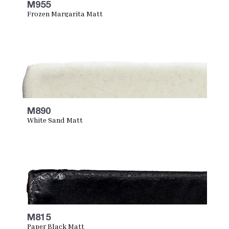
M955
Frozen Margarita Matt
M890
White Sand Matt
M815
Paper Black Matt