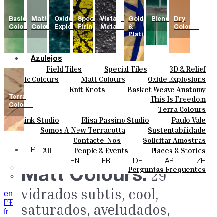
Basic
Matt
Oxide
Special
Vintage
Gold
Blends
Dry
Colours
Colours
Explosions
Firing
Metallics
&
Colours
Platinum
Azulejos
Field Tiles
Special Tiles
3D & Relief
Cores
Hand Painted
Bold Pattern
Parquet Bisque
Basic Colours
Matt Colours
Oxide Explosions
Cerâmicas
Natural Cotto
Smink Studio
Elisa Passino
Knit Knots
Basket Weave Anatomy
Special Firing
Vintage Metallics
Personalizar
Paulo Vale
Terra
This Is Freedom
Gold & Platinum
Blends
Dry Colours
Projetos
Colours
Terra Colours
Designers
Smink Studio
Elisa Passino Studio
Paulo Vale
Quem Somos
Somos A New Terracotta
Sustentabilidade
Contactos
O Estúdio
Contacte-Nos
Solicitar Amostras
Journal
Como Comprar
All
People & Events
Places & Stories
PT
Catálogos E Especificações Técnicas
Materiais & Sustainability
Inspiration & Culture
EN
FR
DE
AR
ZH
Perguntas Frequentes
Matt Colours.
29
vidrados subtis, cool,
en
PT
saturados, aveludados,
fr