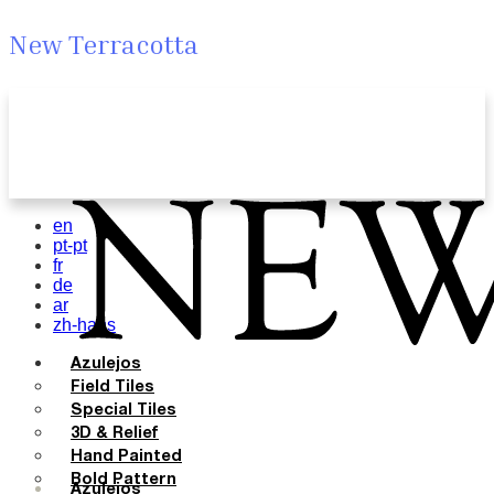
New Terracotta
en
pt-pt
fr
de
ar
zh-hans
Azulejos
Field Tiles
Special Tiles
3D & Relief
Hand Painted
Bold Pattern
Azulejos