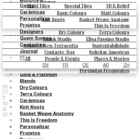
Parquet Bisque
Field Tiles
Special Tiles
3D & Relief
Cores
Natural Cotto
Hand Painted
Bold Pattern
Parquet Bisque
Basic Colours
Matt Colours
Cerâmicas
Smink Studio
Natural Cotto
Smink Studio
Elisa Passino
Oxide Explosions
Special Firing
Knit Knots
Basket Weave Anatomy
Personalizar
Elisa Passino
Paulo Vale
This Is Freedom
Vintage Metallics
Gold & Platinum
Blends
Projetos
Paulo Vale
Dry Colours
Terra Colours
Designers
Cores
Smink Studio
Elisa Passino Studio
Quem Somos
Basic Colours
Paulo Vale
Somos A New Terracotta
Sustentabilidade
Contactos
Matt Colours
O Estúdio
Contacte-Nos
Solicitar Amostras
Journal
Oxide Explosions
Como Comprar
All
People & Events
Places & Stories
PT
Special Firing
Catálogos E Especificações Técnicas
Materiais & Sustainability
Inspiration & Culture
EN
FR
DE
AR
ZH
Vintage Metallics
Perguntas Frequentes
Gold & Platinum
Blends
en
Dry Colours
PT
Terra Colours
fr
Cerâmicas
de
Knit Knots
ar
zh
Basket Weave Anatomy
This Is Freedom
Personalizar
Projetos