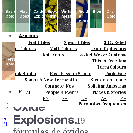
Basic
Matt
Oxide
Special
Vintage
Gold
Blends
Dry
Colours
Colours
Explosions
Firing
Metallics
&
Colours
Platinum
Azulejos
Field Tiles
Special Tiles
3D & Relief
Cores
Hand Painted
Bold Pattern
Parquet Bisque
Basic Colours
Matt Colours
Oxide Explosions
Cerâmicas
Natural Cotto
Smink Studio
Elisa Passino
Knit Knots
Basket Weave Anatomy
Special Firing
Vintage Metallics
Personalizar
Paulo Vale
Terra
This Is Freedom
Gold & Platinum
Blends
Dry Colours
Projetos
Colours
Terra Colours
Designers
Smink Studio
Elisa Passino Studio
Paulo Vale
Quem Somos
Somos A New Terracotta
Sustentabilidade
Contactos
O Estúdio
Contacte-Nos
Solicitar Amostras
Journal
Como Comprar
All
People & Events
Places & Stories
PT
Catálogos E Especificações Técnicas
Materiais & Sustainability
Inspiration & Culture
EN
FR
DE
AR
ZH
Perguntas Frequentes
Oxide
Explosions.
19
en
PT
fórmulas de óxidos,
fr