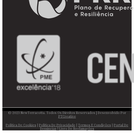
© 2023 NewTerracotta. Todos Os Direitos Reservados | Desenvolvido Por
PTCreative
Política De Cookies
|
Política De Privacidade
|
Termos E Condições
|
Portal De
Denúncias
|
Livro De Reclamações