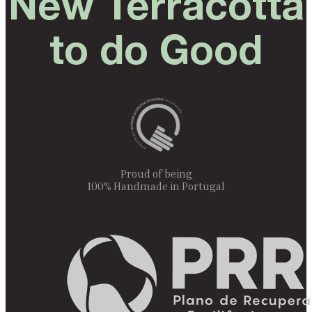
New Terracotta
to do Good
Proud of being
100% Handmade in Portugal