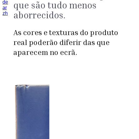
de
que são tudo menos
ar
aborrecidos.
zh
As cores e texturas do produto
real poderão diferir das que
aparecem no ecrã.