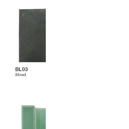
BL03
Blend
BlackYellows