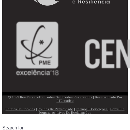
© 2023 NewTerracotta. Todos Os Direitos Reservados | Desenvolvido Por
PTCreative
Política De Cookies
|
Política De Privacidade
|
Termos E Condições
|
Portal De
Denúncias
|
Livro De Reclamações
Search for: