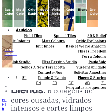
Basic
Matt
Oxide
Special
Vintage
Gold
Blends
Dry
Colours
Colours
Explosions
Firing
Metallics
&
Colours
Platinum
Azulejos
Field Tiles
Special Tiles
3D & Relief
Cores
Hand Painted
Bold Pattern
Parquet Bisque
Basic Colours
Matt Colours
Oxide Explosions
Cerâmicas
Natural Cotto
Smink Studio
Elisa Passino
Special Firing
Vintage Metallics
Knit Knots
Basket Weave Anatomy
Personalizar
Paulo Vale
Gold & Platinum
Blends
Dry Colours
Terra
This Is Freedom
Projetos
Colours
Terra Colours
Designers
Smink Studio
Elisa Passino Studio
Paulo Vale
Quem Somos
Somos A New Terracotta
Sustentabilidade
Contactos
O Estúdio
Contacte-Nos
Solicitar Amostras
Journal
Como Comprar
All
People & Events
Places & Stories
PT
Catálogos E Especificações Técnicas
Materiais & Sustainability
Inspiration & Culture
EN
FR
DE
AR
ZH
Perguntas Frequentes
Blends.
6 colagens de
cores ousadas, vidrados
en
PT
intensos e cortes limpos
fr