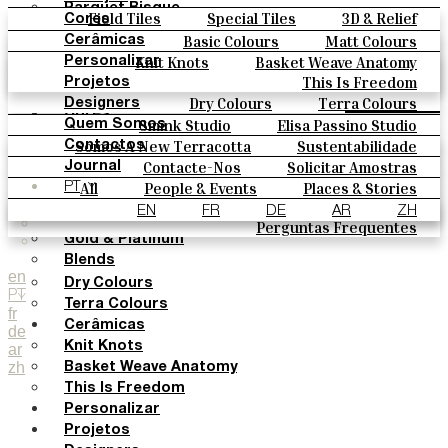
Parquet Bisque
Field Tiles
Special Tiles
3D & Relief
Cores
Natural Cotto
Hand Painted
Bold Pattern
Parquet Bisque
Basic Colours
Matt Colours
Cerâmicas
Smink Studio
Natural Cotto
Smink Studio
Elisa Passino
Oxide Explosions
Special Firing
Knit Knots
Basket Weave Anatomy
Personalizar
Elisa Passino
Paulo Vale
Vintage Metallics
Gold & Platinum
Blends
This Is Freedom
Projetos
Paulo Vale
Dry Colours
Terra Colours
Designers
Cores
Smink Studio
Elisa Passino Studio
Quem Somos
Basic Colours
Paulo Vale
Somos A New Terracotta
Sustentabilidade
Contactos
Matt Colours
O Estúdio
Contacte-Nos
Solicitar Amostras
Journal
Oxide Explosions
Como Comprar
All
People & Events
Places & Stories
PT
Special Firing
Catálogos E Especificações Técnicas
Materiais & Sustainability
Inspiration & Culture
EN
FR
DE
AR
ZH
Vintage Metallics
Perguntas Frequentes
Gold & Platinum
Blends
en
Dry Colours
PT
Terra Colours
fr
Cerâmicas
de
Knit Knots
ar
zh
Basket Weave Anatomy
This Is Freedom
Personalizar
Projetos