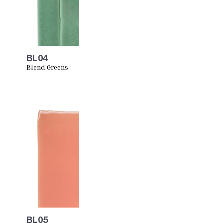
BL04
Blend Greens
BL05