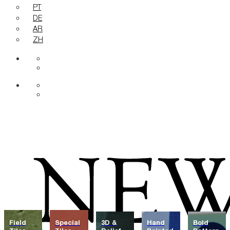
PT
DE
AR
ZH
Field
Special
3D &
Hand
Bold