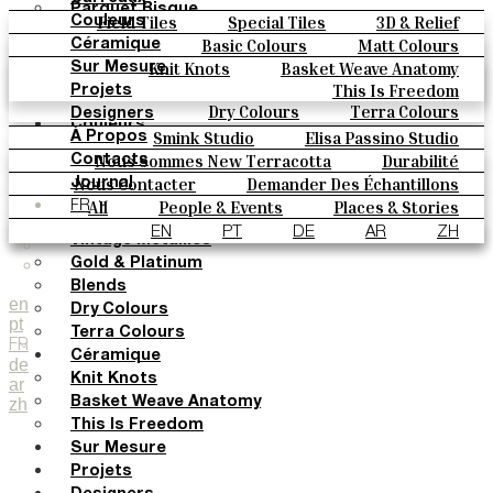
Parquet Bisque
Field Tiles
Special Tiles
3D & Relief
Couleurs
Natural Cotto
Hand Painted
Bold Pattern
Parquet Bisque
Basic Colours
Matt Colours
Céramique
Elisa Passino
Natural Cotto
Elisa Passino
Smink
Oxide Explosions
Special Firing
Knit Knots
Basket Weave Anatomy
Sur Mesure
Smink
Paulo Vale
Vintage Metallics
Gold & Platinum
Blends
This Is Freedom
Projets
Paulo Vale
Dry Colours
Terra Colours
Designers
Couleurs
Smink Studio
Elisa Passino Studio
À Propos
Basic Colours
Paulo Vale
Nous Sommes New Terracotta
Durabilité
Contacts
Matt Colours
Le Studio
Nous Contacter
Demander Des Échantillons
Journal
Oxide Explosions
Comment Acheter
All
People & Events
Places & Stories
FR
Special Firing
Catalogues Et Spécifications Techniques
FAQ
Materials & Sustainability
Inspiration & Culture
EN
PT
DE
AR
ZH
Vintage Metallics
Gold & Platinum
Blends
en
Dry Colours
pt
Terra Colours
FR
Céramique
de
Knit Knots
ar
zh
Basket Weave Anatomy
This Is Freedom
Sur Mesure
Projets