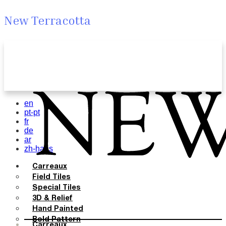
New Terracotta
en
pt-pt
fr
de
ar
zh-hans
Carreaux
Field Tiles
Special Tiles
3D & Relief
Hand Painted
Bold Pattern
Carreaux