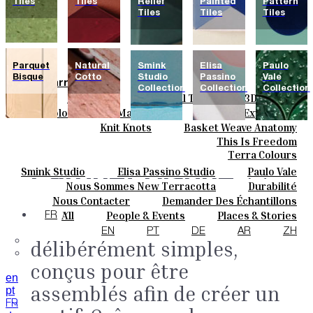
Tiles
Tiles
Relief
Painted
Pattern
Tiles
Tiles
Tiles
Parquet
Natural
Smink
Elisa
Paulo
Bisque
Cotto
Studio
Passino
Vale
Carreaux
Collection
Collection
Collection
Field Tiles
Special Tiles
3D & Relief
Couleurs
Hand Painted
Bold Pattern
Parquet Bisque
Basic Colours
Matt Colours
Oxide Explosions
Céramique
Natural Cotto
Elisa Passino
Smink
Special Firing
Vintage Metallics
Knit Knots
Basket Weave Anatomy
Sur Mesure
Paulo Vale
Gold & Platinum
Blends
Dry Colours
This Is Freedom
Projets
Terra Colours
Designers
Parquet Bisque.
Smink Studio
Elisa Passino Studio
Paulo Vale
La
À Propos
Nous Sommes New Terracotta
Durabilité
Contacts
collection comprend 44
Le Studio
Nous Contacter
Demander Des Échantillons
Journal
Comment Acheter
All
People & Events
Places & Stories
FR
formats de biscuits
Catalogues Et Spécifications Techniques
FAQ
Materials & Sustainability
Inspiration & Culture
EN
PT
DE
AR
ZH
délibérément simples,
conçus pour être
en
assemblés afin de créer un
pt
FR