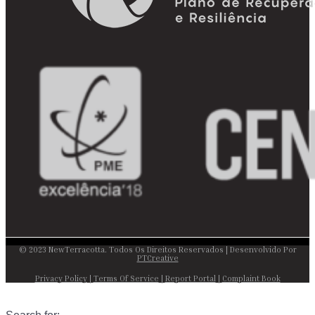
© 2023 NewTerracotta. Todos Os Direitos Reservados | Desenvolvido Por
PTCreative
Privacy Policy
|
Terms Of Service
|
Report Portal
|
Complaint Book