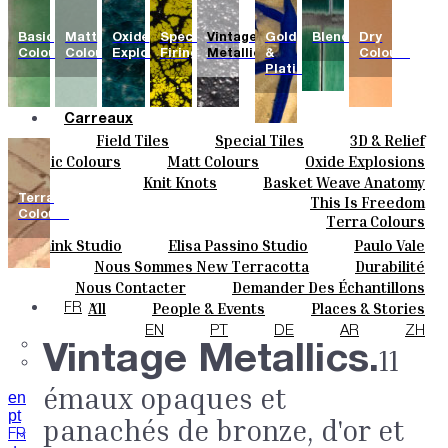
Basic
Matt
Oxide
Special
Vintage
Gold
Blends
Dry
Colours
Colours
Explosions
Firing
Metallics
&
Colours
Platinum
Carreaux
Field Tiles
Special Tiles
3D & Relief
Couleurs
Hand Painted
Bold Pattern
Parquet Bisque
Basic Colours
Matt Colours
Oxide Explosions
Céramique
Natural Cotto
Elisa Passino
Smink
Special Firing
Vintage Metallics
Knit Knots
Basket Weave Anatomy
Sur Mesure
Paulo Vale
Gold & Platinum
Blends
Dry Colours
Terra
This Is Freedom
Projets
Colours
Terra Colours
Designers
Smink Studio
Elisa Passino Studio
Paulo Vale
À Propos
Nous Sommes New Terracotta
Durabilité
Contacts
Le Studio
Nous Contacter
Demander Des Échantillons
Journal
Comment Acheter
All
People & Events
Places & Stories
FR
Catalogues Et Spécifications Techniques
FAQ
Materials & Sustainability
Inspiration & Culture
EN
PT
DE
AR
ZH
Vintage Metallics.
11
émaux opaques et
en
pt
panachés de bronze, d'or et
FR