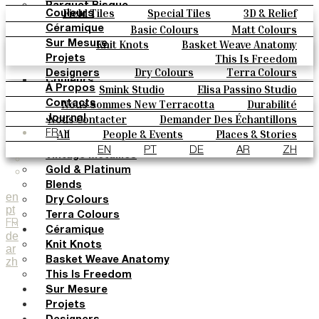
Parquet Bisque
Field Tiles
Special Tiles
3D & Relief
Couleurs
Natural Cotto
Hand Painted
Bold Pattern
Parquet Bisque
Basic Colours
Matt Colours
Céramique
Elisa Passino
Natural Cotto
Elisa Passino
Smink
Oxide Explosions
Special Firing
Knit Knots
Basket Weave Anatomy
Sur Mesure
Smink
Paulo Vale
Vintage Metallics
Gold & Platinum
Blends
This Is Freedom
Projets
Paulo Vale
Dry Colours
Terra Colours
Designers
Couleurs
Smink Studio
Elisa Passino Studio
À Propos
Basic Colours
Paulo Vale
Nous Sommes New Terracotta
Durabilité
Contacts
Matt Colours
Le Studio
Nous Contacter
Demander Des Échantillons
Journal
Oxide Explosions
Comment Acheter
All
People & Events
Places & Stories
FR
Special Firing
Catalogues Et Spécifications Techniques
FAQ
Materials & Sustainability
Inspiration & Culture
EN
PT
DE
AR
ZH
Vintage Metallics
Gold & Platinum
Blends
en
Dry Colours
pt
Terra Colours
FR
Céramique
de
Knit Knots
ar
zh
Basket Weave Anatomy
This Is Freedom
Sur Mesure
Projets