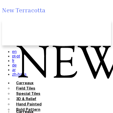
New Terracotta
en
pt-pt
fr
de
ar
zh-hans
Carreaux
Field Tiles
Special Tiles
3D & Relief
Hand Painted
Bold Pattern
Carreaux