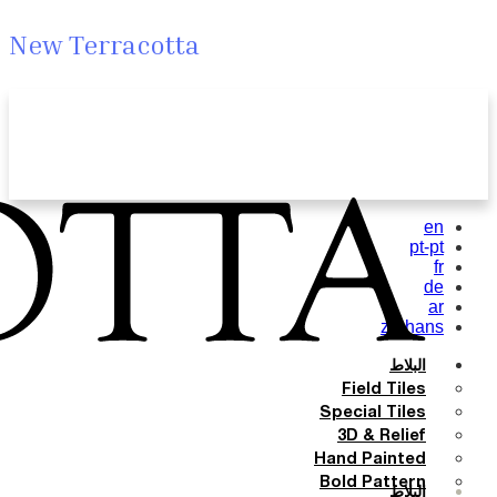
New Terracotta
en
pt-pt
fr
de
ar
zh-hans
البلاط
Field Tiles
Special Tiles
3D & Relief
Hand Painted
Bold Pattern
البلاط