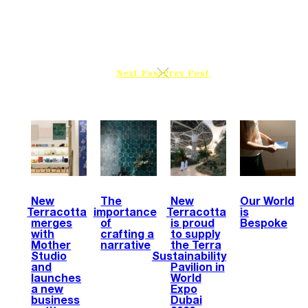
Next Post
Prev Post
New
The
New
Our World
Terracotta
importance
Terracotta
is
merges
of
is proud
Bespoke
with
crafting a
to supply
Mother
narrative
the Terra
Studio
Sustainability
and
Pavilion in
launches
World
a new
Expo
business
Dubai