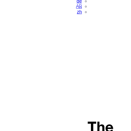
de
AR
zh
The