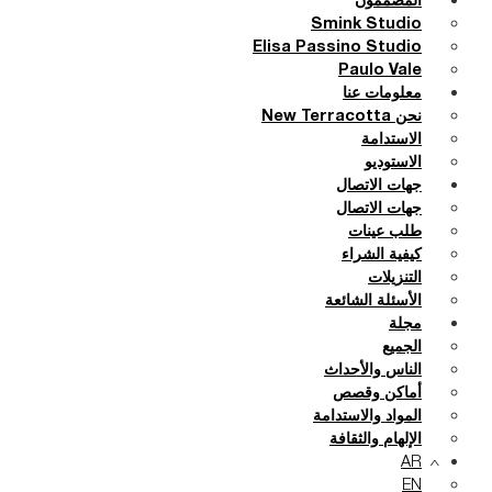
المصممون
Smink Studio
Elisa Passino Studio
Paulo Vale
معلومات عنا
نحن New Terracotta
الاستدامة
الاستوديو
جهات الاتصال
جهات الاتصال
طلب عينات
كيفية الشراء
التنزيلات
الأسئلة الشائعة
مجلة
الجميع
الناس والأحداث
أماكن وقصص
المواد والاستدامة
الإلهام والثقافة
AR
EN