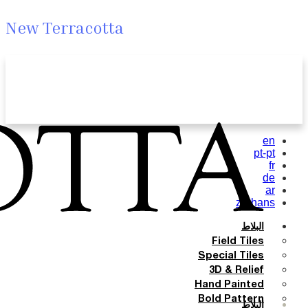
New Terracotta
en
pt-pt
fr
de
ar
zh-hans
البلاط
Field Tiles
Special Tiles
3D & Relief
Hand Painted
Bold Pattern
البلاط