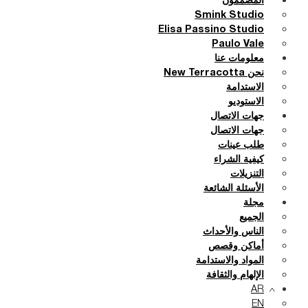
المصممون
Smink Studio
Elisa Passino Studio
Paulo Vale
معلومات عنا
نحن New Terracotta
الاستدامة
الاستوديو
جهات الاتصال
جهات الاتصال
طلب عينات
كيفية الشراء
التنزيلات
الأسئلة الشائعة
مجلة
الجميع
الناس والأحداث
أماكن وقصص
المواد والاستدامة
الإلهام والثقافة
AR
EN