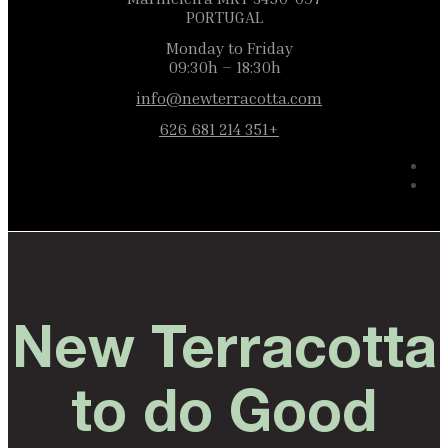
PORTUGAL
Monday to Friday
09:30h – 18:30h
info@newterracotta.com
+351 214 681 626
New Terracotta
to do Good