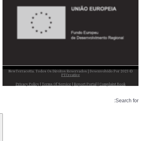
© 2023 NewTerracotta. Todos Os Direitos Reservados | Desenvolvido Por
PTCreative
Privacy Policy
|
Terms Of Service
|
Report Portal
|
Complaint Book
Search for: