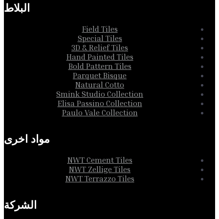
البلاط
Field Tiles
Special Tiles
3D & Relief Tiles
Hand Painted Tiles
Bold Pattern Tiles
Parquet Bisque
Natural Cotto
Smink Studio Collection
Elisa Passino Collection
Paulo Vale Collection
مواد اخرى
NWT Cement Tiles
NWT Zellige Tiles
NWT Terrazzo Tiles
الشركة