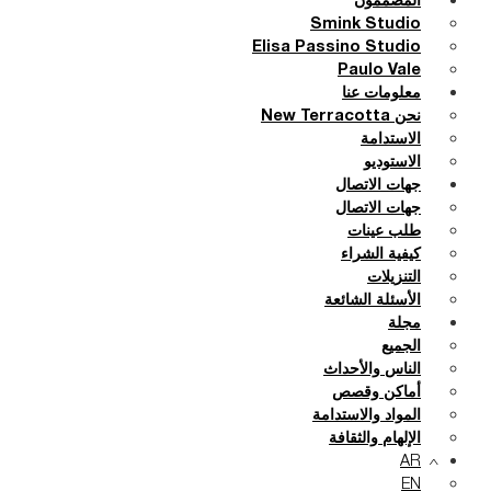
المصممون
Smink Studio
Elisa Passino Studio
Paulo Vale
معلومات عنا
نحن New Terracotta
الاستدامة
الاستوديو
جهات الاتصال
جهات الاتصال
طلب عينات
كيفية الشراء
التنزيلات
الأسئلة الشائعة
مجلة
الجميع
الناس والأحداث
أماكن وقصص
المواد والاستدامة
الإلهام والثقافة
AR
EN