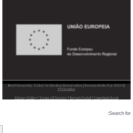
© 2023 NewTerracotta. Todos Os Direitos Reservados | Desenvolvido Por
PTCreative
Privacy Policy
|
Terms Of Service
|
Report Portal
|
Complaint Book
Search for: