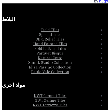
by
hugo
البلاط
Field Tiles
Special Tiles
3D & Relief Tiles
Hand Painted Tiles
Bold Pattern Tiles
Parquet Bisque
Natural Cotto
Smink Studio Collection
Elisa Passino Collection
Paulo Vale Collection
مواد اخرى
NWT Cement Tiles
NWT Zellige Tiles
NWT Terrazzo Tiles