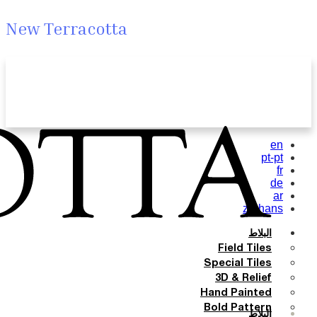
New Terracotta
en
pt-pt
fr
de
ar
zh-hans
البلاط
Field Tiles
Special Tiles
3D & Relief
Hand Painted
Bold Pattern
البلاط