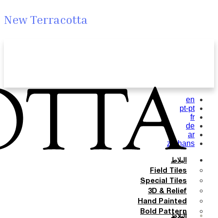
New Terracotta
en
pt-pt
fr
de
ar
zh-hans
البلاط
Field Tiles
Special Tiles
3D & Relief
Hand Painted
Bold Pattern
البلاط