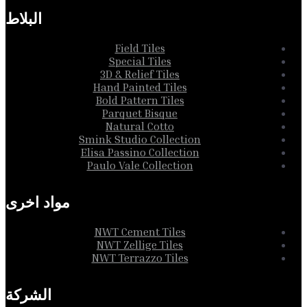
البلاط
Field Tiles
Special Tiles
3D & Relief Tiles
Hand Painted Tiles
Bold Pattern Tiles
Parquet Bisque
Natural Cotto
Smink Studio Collection
Elisa Passino Collection
Paulo Vale Collection
مواد اخرى
NWT Cement Tiles
NWT Zellige Tiles
NWT Terrazzo Tiles
الشركة