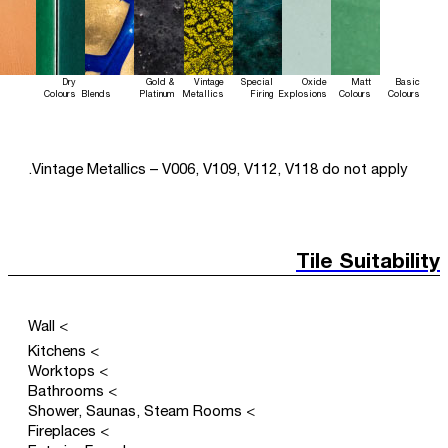
Dry
Gold &
Vintage
Special
Oxide
Matt
Basic
Colours
Blends
Platinum
Metallics
Firing
Explosions
Colours
Colours
Vintage Metallics – V006, V109, V112, V118 do not apply.
Tile Suitability
> Wall
> Kitchens
> Worktops
> Bathrooms
> Shower, Saunas, Steam Rooms
> Fireplaces