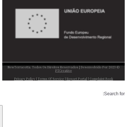
© 2023 NewTerracotta. Todos Os Direitos Reservados | Desenvolvido Por
PTCreative
Privacy Policy
|
Terms Of Service
|
Report Portal
|
Complaint Book
Search for: