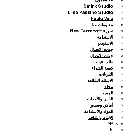
المصممون
Smink Studio
Elisa Passino Studio
Paulo Vale
معلومات عنا
نحن New Terracotta
الاستدامة
الاستوديو
جهات الاتصال
جهات الاتصال
طلب عينات
كيفية الشراء
التنزيلات
الأسئلة الشائعة
مجلة
الجميع
الناس والأحداث
أماكن وقصص
المواد والاستدامة
الإلهام والثقافة
AR
EN