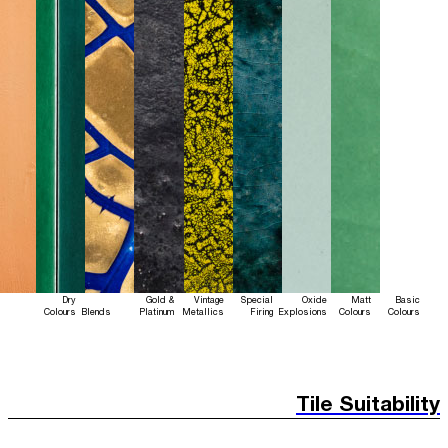
Dry
Gold &
Vintage
Special
Oxide
Matt
Basic
Colours
Blends
Platinum
Metallics
Firing
Explosions
Colours
Colours
Tile Suitability