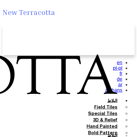
New Terracotta
en
pt-pt
fr
de
ar
zh-hans
البلاط
Field Tiles
Special Tiles
3D & Relief
Hand Painted
Bold Pattern
البلاط