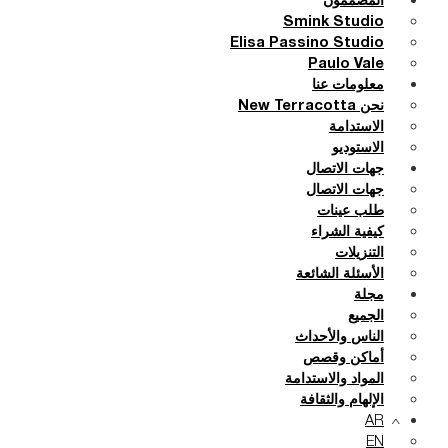
المصممون
Smink Studio
Elisa Passino Studio
Paulo Vale
معلومات عنا
نحن New Terracotta
الاستدامة
الاستوديو
جهات الاتصال
جهات الاتصال
طلب عينات
كيفية الشراء
التنزيلات
الأسئلة الشائعة
مجلة
الجميع
الناس والأحداث
أماكن وقصص
المواد والاستدامة
الإلهام والثقافة
AR
EN