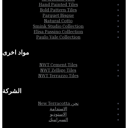
Hand Painted Tiles
Bold Pattern Tiles
Parquet Bisque
Natural Cotto
Smink Studio Collection
Elisa Passino Collection
Paulo Vale Collection
مواد اخرى
NWT Cement Tiles
NWT Zellige Tiles
NWT Terrazzo Tiles
الشركة
نحن New Terracotta
الاستدامة
الاستوديو
السيراميك