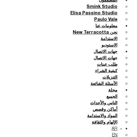
المصممون
Smink Studio
Elisa Passino Studio
Paulo Vale
معلومات عنا
نحن New Terracotta
الاستدامة
الاستوديو
جهات الاتصال
جهات الاتصال
طلب عينات
كيفية الشراء
التنزيلات
الأسئلة الشائعة
مجلة
الجميع
الناس والأحداث
أماكن وقصص
المواد والاستدامة
الإلهام والثقافة
AR
EN