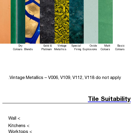
Dry
Gold &
Vintage
Special
Oxide
Matt
Basic
Colours
Blends
Platinum
Metallics
Firing
Explosions
Colours
Colours
Vintage Metallics – V006, V109, V112, V118 do not apply.
Tile Suitability
> Wall
> Kitchens
> Worktops