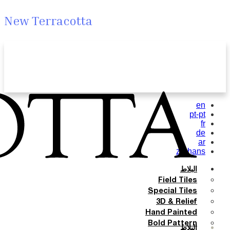
New Terracotta
en
pt-pt
fr
de
ar
zh-hans
البلاط
Field Tiles
Special Tiles
3D & Relief
Hand Painted
Bold Pattern
البلاط