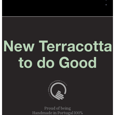
New Terracotta
to do Good
Proud of being
100% Handmade in Portugal