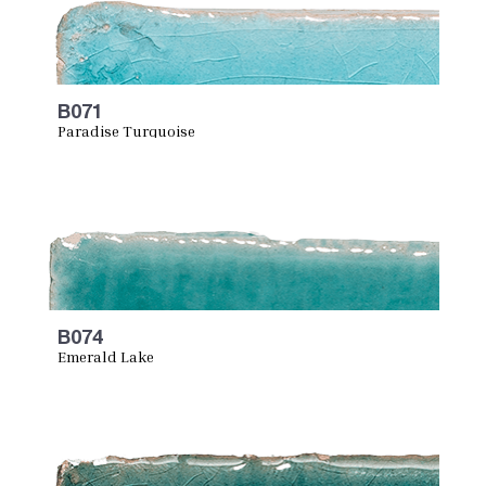
B071
Paradise Turquoise
B074
Emerald Lake