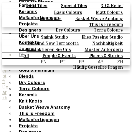
Parquet Bisque
Field Tiles
Special Tiles
3D & Relief
Farben
Natural Cotto
Hand Painted
Bold Pattern
Parquet Bisque
Basic Colours
Matt Colours
Keramik
Smink Studio
Natural Cotto
Smink Studio
Elisa Passino
Oxide Explosions
Special Firing
Knit Knots
Basket Weave Anatomy
Maßanfertigungen
Elisa Passino
Paulo Vale
Vintage Metallics
Gold & Platinum
Blends
This Is Freedom
Projekte
Paulo Vale
Dry Colours
Terra Colours
Designers
Farben
Smink Studio
Elisa Passino Studio
Über Uns
Basic Colours
Paulo Vale
Wir Sind New Terracotta
Nachhaltigkeit
Kontakte
Matt Colours
Portugiesisches Vermächtnis
Kontaktieren Sie Uns
Muster Anfordern
Journal
Oxide Explosions
Kaufmöglichkeiten
All
People & Events
Places & Stories
DE
Special Firing
Kataloge U Technische Spezifikationen
Materials & Sustainability
Inspiration & Culture
EN
PT
FR
AR
ZH
Vintage Metallics
Häufig Gestellte Fragen
en
Gold & Platinum
pt
Blends
fr
Dry Colours
DE
Terra Colours
ar
Keramik
zh
Knit Knots
Basket Weave Anatomy
This Is Freedom
Maßanfertigungen
Projekte