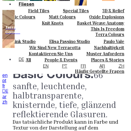
Fliesen
Field Tiles
Special Tiles
3D & Relief
Farben
Hand Painted
Bold Pattern
Parquet Bisque
Basic Colours
Matt Colours
Oxide Explosions
Keramik
Natural Cotto
Smink Studio
Elisa Passino
Special Firing
Vintage Metallics
Knit Knots
Basket Weave Anatomy
Maßanfertigungen
Paulo Vale
Gold & Platinum
Blends
Dry Colours
Terra
This Is Freedom
Projekte
Colours
Terra Colours
Designers
Smink Studio
Elisa Passino Studio
Paulo Vale
Über Uns
Wir Sind New Terracotta
Nachhaltigkeit
Kontakte
Portugiesisches Vermächtnis
Kontaktieren Sie Uns
Muster Anfordern
Journal
Kaufmöglichkeiten
All
People & Events
Places & Stories
DE
Kataloge U Technische Spezifikationen
Materials & Sustainability
Inspiration & Culture
EN
PT
FR
AR
ZH
Häufig Gestellte Fragen
Basic Colours.
66
en
pt
sanfte, leuchtende,
fr
DE
halbtransparente,
ar
zh
knisternde, tiefe, glänzend
reflektierende Glasuren.
Das tatsächliche Produkt kann in Farbe und
Textur von der Darstellung auf dem