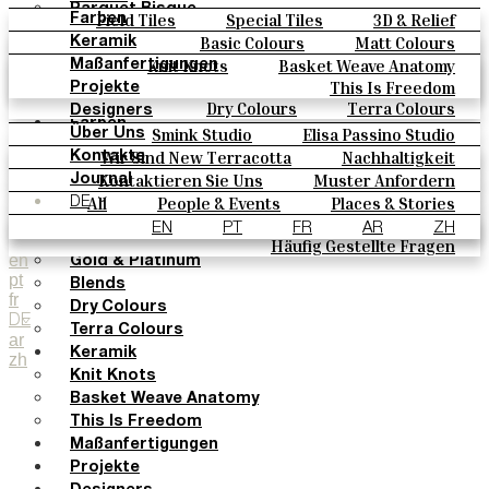
Parquet Bisque
Field Tiles
Special Tiles
3D & Relief
Farben
Natural Cotto
Hand Painted
Bold Pattern
Parquet Bisque
Basic Colours
Matt Colours
Keramik
Smink Studio
Natural Cotto
Smink Studio
Elisa Passino
Oxide Explosions
Special Firing
Knit Knots
Basket Weave Anatomy
Maßanfertigungen
Elisa Passino
Paulo Vale
Vintage Metallics
Gold & Platinum
Blends
This Is Freedom
Projekte
Paulo Vale
Dry Colours
Terra Colours
Designers
Farben
Smink Studio
Elisa Passino Studio
Über Uns
Basic Colours
Paulo Vale
Wir Sind New Terracotta
Nachhaltigkeit
Kontakte
Matt Colours
Portugiesisches Vermächtnis
Kontaktieren Sie Uns
Muster Anfordern
Journal
Oxide Explosions
Kaufmöglichkeiten
All
People & Events
Places & Stories
DE
Special Firing
Kataloge U Technische Spezifikationen
Materials & Sustainability
Inspiration & Culture
EN
PT
FR
AR
ZH
Vintage Metallics
Häufig Gestellte Fragen
en
Gold & Platinum
pt
Blends
fr
Dry Colours
DE
Terra Colours
ar
Keramik
zh
Knit Knots
Basket Weave Anatomy
This Is Freedom
Maßanfertigungen
Projekte