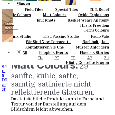
Fliesen
Field Tiles
Special Tiles
3D & Relief
Farben
Hand Painted
Bold Pattern
Parquet Bisque
Basic Colours
Matt Colours
Oxide Explosions
Keramik
Natural Cotto
Smink Studio
Elisa Passino
Special Firing
Vintage Metallics
Knit Knots
Basket Weave Anatomy
Maßanfertigungen
Paulo Vale
Gold & Platinum
Blends
Dry Colours
Terra
This Is Freedom
Projekte
Colours
Terra Colours
Designers
Smink Studio
Elisa Passino Studio
Paulo Vale
Über Uns
Wir Sind New Terracotta
Nachhaltigkeit
Kontakte
Portugiesisches Vermächtnis
Kontaktieren Sie Uns
Muster Anfordern
Journal
Kaufmöglichkeiten
All
People & Events
Places & Stories
DE
Kataloge U Technische Spezifikationen
Materials & Sustainability
Inspiration & Culture
EN
PT
FR
AR
ZH
Häufig Gestellte Fragen
Matt Colours.
29
en
pt
sanfte, kühle, satte,
fr
DE
samtig-satinierte nicht-
ar
zh
reflektierende Glasuren.
Das tatsächliche Produkt kann in Farbe und
Textur von der Darstellung auf dem
Bildschirm leicht abweichen.