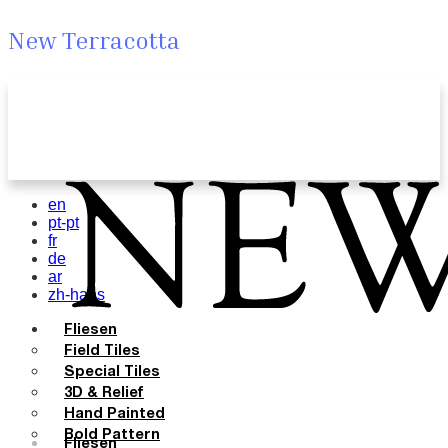
New Terracotta
en
pt-pt
fr
de
ar
zh-hans
Fliesen
Field Tiles
Special Tiles
3D & Relief
Hand Painted
Bold Pattern
Fliesen