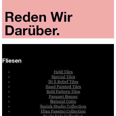
Reden Wir
Darüber.
Fliesen
Field Tiles
Special Tiles
3D & Relief Tiles
Hand Painted Tiles
Bold Pattern Tiles
Parquet Bisque
Natural Cotto
Smink Studio Collection
Elisa Passino Collection