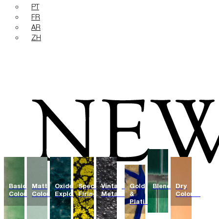
PT
FR
AR
ZH
Basic
Matt
Oxide
Special
Vintage
Gold
Blends
Dry
Colours
Colours
Explosions
Firing
Metallics
&
Colours
Platinum