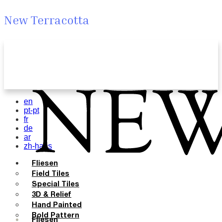
New Terracotta
en
pt-pt
fr
de
ar
zh-hans
Fliesen
Field Tiles
Special Tiles
3D & Relief
Hand Painted
Bold Pattern
Fliesen