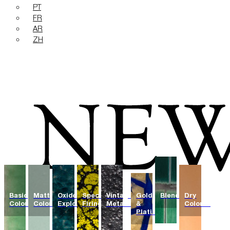
PT
FR
AR
ZH
Basic
Matt
Oxide
Special
Vintage
Gold
Blends
Dry
Colours
Colours
Explosions
Firing
Metallics
&
Colours
Platinum