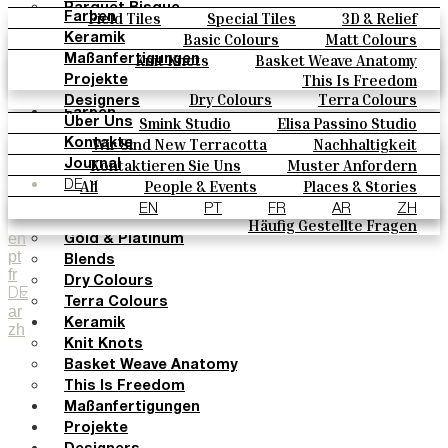
Parquet Bisque
Field Tiles
Special Tiles
3D & Relief
Farben
Natural Cotto
Hand Painted
Bold Pattern
Parquet Bisque
Basic Colours
Matt Colours
Keramik
Smink Studio
Natural Cotto
Smink Studio
Elisa Passino
Oxide Explosions
Special Firing
Knit Knots
Basket Weave Anatomy
Maßanfertigungen
Elisa Passino
Paulo Vale
Vintage Metallics
Gold & Platinum
Blends
This Is Freedom
Projekte
Paulo Vale
Dry Colours
Terra Colours
Designers
Farben
Smink Studio
Elisa Passino Studio
Über Uns
Basic Colours
Paulo Vale
Wir Sind New Terracotta
Nachhaltigkeit
Kontakte
Matt Colours
Portugiesisches Vermächtnis
Kontaktieren Sie Uns
Muster Anfordern
Journal
Oxide Explosions
Kaufmöglichkeiten
All
People & Events
Places & Stories
DE
Special Firing
Kataloge U Technische Spezifikationen
Materials & Sustainability
Inspiration & Culture
EN
PT
FR
AR
ZH
Vintage Metallics
Häufig Gestellte Fragen
en
Gold & Platinum
pt
Blends
fr
Dry Colours
DE
Terra Colours
ar
Keramik
zh
Knit Knots
Basket Weave Anatomy
This Is Freedom
Maßanfertigungen
Projekte