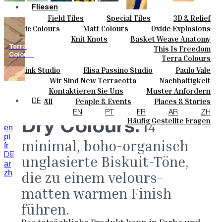
Fliesen
Field Tiles
Special Tiles
3D & Relief
Farben
Hand Painted
Bold Pattern
Parquet Bisque
Basic Colours
Matt Colours
Oxide Explosions
Keramik
Natural Cotto
Smink Studio
Elisa Passino
Special Firing
Vintage Metallics
Knit Knots
Basket Weave Anatomy
Maßanfertigungen
Paulo Vale
Gold & Platinum
Blends
Dry Colours
Terra
This Is Freedom
Projekte
Colours
Terra Colours
Designers
Smink Studio
Elisa Passino Studio
Paulo Vale
Über Uns
Wir Sind New Terracotta
Nachhaltigkeit
Kontakte
Portugiesisches Vermächtnis
Kontaktieren Sie Uns
Muster Anfordern
Journal
Kaufmöglichkeiten
All
People & Events
Places & Stories
DE
Kataloge U Technische Spezifikationen
Materials & Sustainability
Inspiration & Culture
EN
PT
FR
AR
ZH
Häufig Gestellte Fragen
Dry Colours.
14
en
pt
minimal, boho-organisch
fr
DE
unglasierte Biskuit-Töne,
ar
zh
die zu einem velours-
matten warmen Finish
führen.
Das tatsächliche Produkt kann in Farbe und