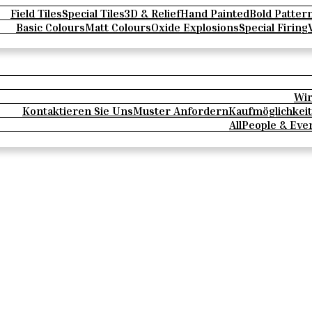
Field Tiles
Special Tiles
3D & Relief
Hand Painted
Bold Patter
Basic Colours
Matt Colours
Oxide Explosions
Special Firing
Wir
Kontaktieren Sie Uns
Muster Anfordern
Kaufmöglichkei
All
People & Eve