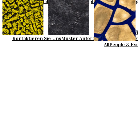
Basic Colours
Matt Colours
Oxide Explosions
Special Firin
Wi
Kontaktieren Sie Uns
Muster Anfordern
Kaufmöglichke
All
People & Ev