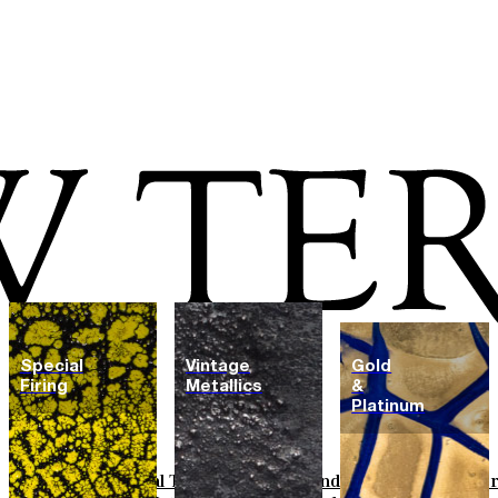
Special
Vintage
Gold
Firing
Metallics
&
Platinum
Field Tiles
Special Tiles
3D & Relief
Hand Painted
Bold Patte