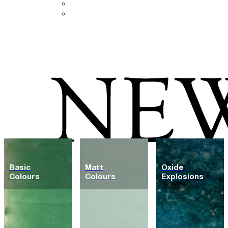
AR
ZH
Basic
Matt
Oxide
Colours
Colours
Explosions
Fliesen
Farben