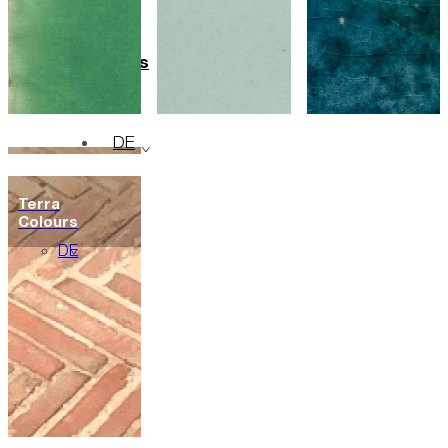
Keramik
Maßanfertigungen
Projekte
Designers
Über Uns
Kontakte
Journal
DE
en
Terra
pt
Colours
fr
DE
ar
zh