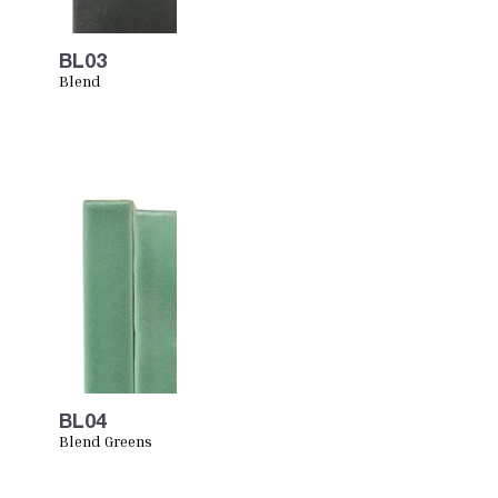
BL03
Blend
BlackYellows
BL04
Blend Greens