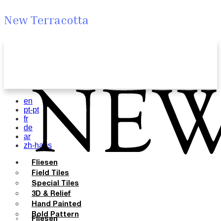
New Terracotta
en
pt-pt
fr
de
ar
zh-hans
Fliesen
Field Tiles
Special Tiles
3D & Relief
Hand Painted
Bold Pattern
Fliesen