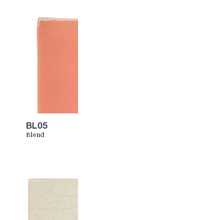
BL05
Blend
RedPinks