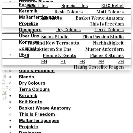
Parquet Bisque
Field Tiles
Special Tiles
3D & Relief
Farben
Natural Cotto
Hand Painted
Bold Pattern
Parquet Bisque
Basic Colours
Matt Colours
Keramik
Smink Studio
Natural Cotto
Smink Studio
Elisa Passino
Oxide Explosions
Special Firing
Knit Knots
Basket Weave Anatomy
Maßanfertigungen
Elisa Passino
Paulo Vale
Vintage Metallics
Gold & Platinum
Blends
This Is Freedom
Projekte
Paulo Vale
Dry Colours
Terra Colours
Designers
Farben
Smink Studio
Elisa Passino Studio
Über Uns
Basic Colours
Paulo Vale
Wir Sind New Terracotta
Nachhaltigkeit
Kontakte
Matt Colours
Portugiesisches Vermächtnis
Kontaktieren Sie Uns
Muster Anfordern
Journal
Oxide Explosions
Kaufmöglichkeiten
All
People & Events
Places & Stories
DE
Special Firing
Kataloge U Technische Spezifikationen
Materials & Sustainability
Inspiration & Culture
EN
PT
FR
AR
ZH
Vintage Metallics
Häufig Gestellte Fragen
en
Gold & Platinum
pt
Blends
fr
Dry Colours
DE
Terra Colours
ar
Keramik
zh
Knit Knots
Basket Weave Anatomy
This Is Freedom
Maßanfertigungen
Projekte