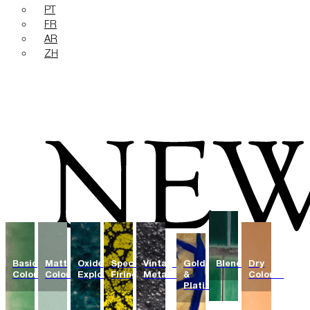
PT
FR
AR
ZH
Basic
Matt
Oxide
Special
Vintage
Gold
Blends
Dry
Colours
Colours
Explosions
Firing
Metallics
&
Colours
Platinum