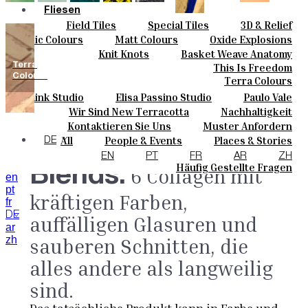
Fliesen
Field Tiles
Special Tiles
3D & Relief
Farben
Hand Painted
Bold Pattern
Parquet Bisque
Basic Colours
Matt Colours
Oxide Explosions
Keramik
Natural Cotto
Smink Studio
Elisa Passino
Special Firing
Vintage Metallics
Knit Knots
Basket Weave Anatomy
Maßanfertigungen
Paulo Vale
Gold & Platinum
Blends
Dry Colours
Terra
This Is Freedom
Projekte
Colours
Terra Colours
Designers
Smink Studio
Elisa Passino Studio
Paulo Vale
Über Uns
Wir Sind New Terracotta
Nachhaltigkeit
Kontakte
Portugiesisches Vermächtnis
Kontaktieren Sie Uns
Muster Anfordern
Journal
Kaufmöglichkeiten
All
People & Events
Places & Stories
DE
Kataloge U Technische Spezifikationen
Materials & Sustainability
Inspiration & Culture
EN
PT
FR
AR
ZH
Häufig Gestellte Fragen
Blends.
6 Collagen mit
en
pt
kräftigen Farben,
fr
DE
auffälligen Glasuren und
ar
zh
sauberen Schnitten, die
alles andere als langweilig
sind.
Das tatsächliche Produkt kann in Farbe und