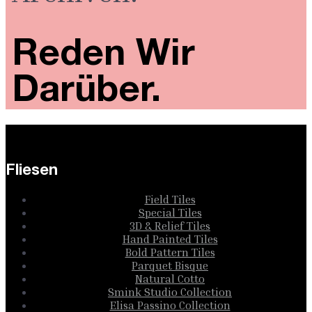
Reden Wir
Darüber.
Fliesen
Field Tiles
Special Tiles
3D & Relief Tiles
Hand Painted Tiles
Bold Pattern Tiles
Parquet Bisque
Natural Cotto
Smink Studio Collection
Elisa Passino Collection