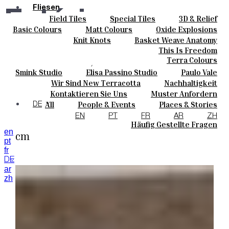
Fliesen
Estória
Field Tiles
Special Tiles
3D & Relief
Farben
Hand Painted
Bold Pattern
Parquet Bisque
Basic Colours
Matt Colours
Oxide Explosions
Keramik
Natural Cotto
Smink Studio
Elisa Passino
Special Firing
Vintage Metallics
Knit Knots
Basket Weave Anatomy
Maßanfertigungen
Paulo Vale
Gold & Platinum
Blends
Dry Colours
This Is Freedom
Projekte
Casas do Rossio, Santa Comba Dão
Terra Colours
Designers
Smink Studio
Elisa Passino Studio
Paulo Vale
Über Uns
Wir Sind New Terracotta
Nachhaltigkeit
Kontakte
Products
Portugiesisches Vermächtnis
Kontaktieren Sie Uns
Muster Anfordern
Journal
Kaufmöglichkeiten
All
People & Events
Places & Stories
DE
Kataloge U Technische Spezifikationen
Materials & Sustainability
Inspiration & Culture
EN
PT
FR
AR
ZH
Bespoke Hand Painted Tiles 14 x 14 x 1
Häufig Gestellte Fragen
en
cm
pt
fr
DE
ar
zh