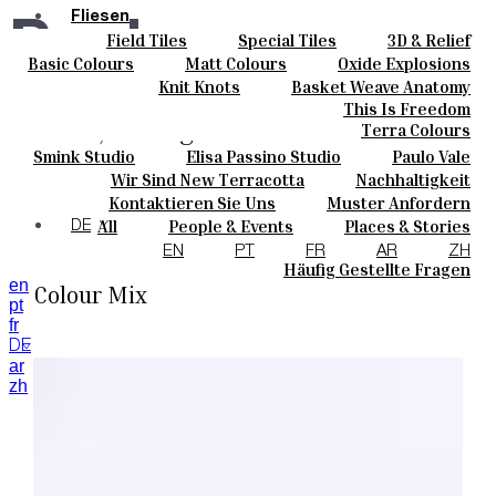
Fliesen
Pool
Field Tiles
Special Tiles
3D & Relief
Farben
Hand Painted
Bold Pattern
Parquet Bisque
Basic Colours
Matt Colours
Oxide Explosions
Keramik
Natural Cotto
Smink Studio
Elisa Passino
Special Firing
Vintage Metallics
Knit Knots
Basket Weave Anatomy
Maßanfertigungen
Paulo Vale
Gold & Platinum
Blends
Dry Colours
This Is Freedom
Projekte
Cascais, Portugal
Terra Colours
Designers
Smink Studio
Elisa Passino Studio
Paulo Vale
Über Uns
Wir Sind New Terracotta
Nachhaltigkeit
Kontakte
Products
Portugiesisches Vermächtnis
Kontaktieren Sie Uns
Muster Anfordern
Journal
Kaufmöglichkeiten
All
People & Events
Places & Stories
DE
Kataloge U Technische Spezifikationen
Materials & Sustainability
Inspiration & Culture
EN
PT
FR
AR
ZH
Field Tiles, Square 11 x 11 cm in Bespoke
Häufig Gestellte Fragen
en
Colour Mix
pt
fr
DE
ar
zh