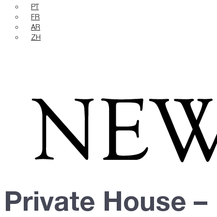
PT
FR
AR
ZH
Private House –