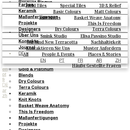
Parquet Bisque
Field Tiles
Special Tiles
3D & Relief
Farben
Natural Cotto
Hand Painted
Bold Pattern
Parquet Bisque
Basic Colours
Matt Colours
Keramik
Smink Studio
Natural Cotto
Smink Studio
Elisa Passino
Oxide Explosions
Special Firing
Knit Knots
Basket Weave Anatomy
Maßanfertigungen
Elisa Passino
Paulo Vale
Vintage Metallics
Gold & Platinum
Blends
This Is Freedom
Projekte
Paulo Vale
Dry Colours
Terra Colours
Designers
Farben
Smink Studio
Elisa Passino Studio
Über Uns
Basic Colours
Paulo Vale
Wir Sind New Terracotta
Nachhaltigkeit
Kontakte
Matt Colours
Portugiesisches Vermächtnis
Kontaktieren Sie Uns
Muster Anfordern
Journal
Oxide Explosions
Kaufmöglichkeiten
All
People & Events
Places & Stories
DE
Special Firing
Kataloge U Technische Spezifikationen
Materials & Sustainability
Inspiration & Culture
EN
PT
FR
AR
ZH
Vintage Metallics
Häufig Gestellte Fragen
en
Gold & Platinum
pt
Blends
fr
Dry Colours
DE
Terra Colours
ar
Keramik
zh
Knit Knots
Basket Weave Anatomy
This Is Freedom
Maßanfertigungen
Projekte