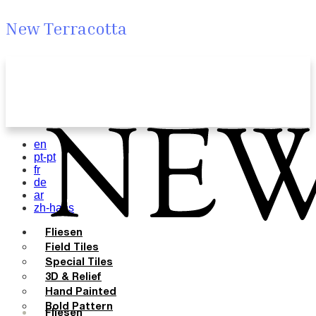
New Terracotta
en
pt-pt
fr
de
ar
zh-hans
Fliesen
Field Tiles
Special Tiles
3D & Relief
Hand Painted
Bold Pattern
Fliesen