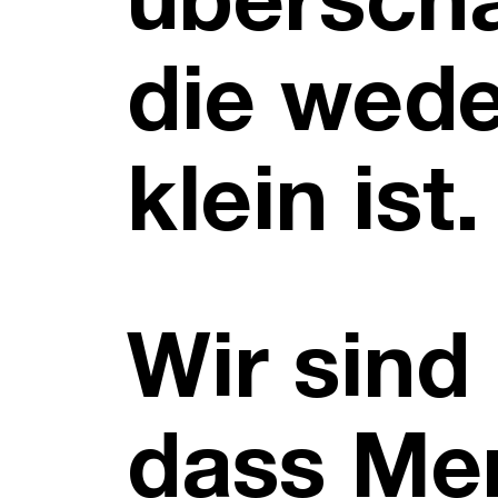
überscha
die wede
klein ist.
Wir sind
dass Me