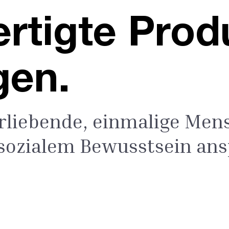
rtigte Prod
gen.
rliebende, einmalige Men
sozialem Bewusstsein ans