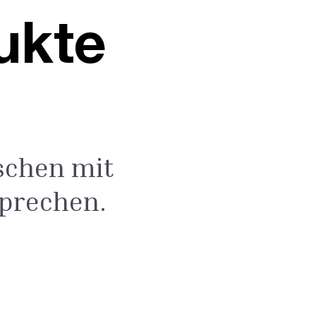
ukte
schen mit
prechen.