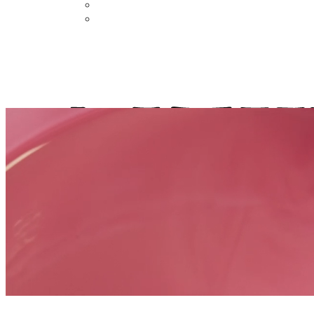
AR
ZH
Fliesen
Farben