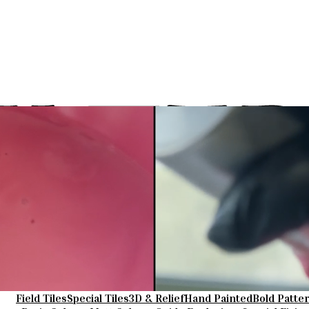
Field Tiles
Special Tiles
3D & Relief
Hand Painted
Bold Patte