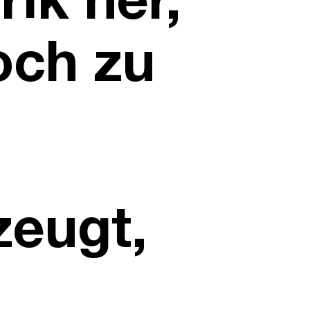
ik her,
och zu
zeugt,