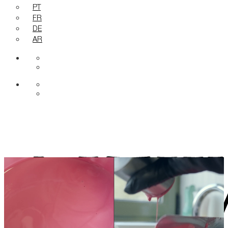
PT
FR
DE
AR