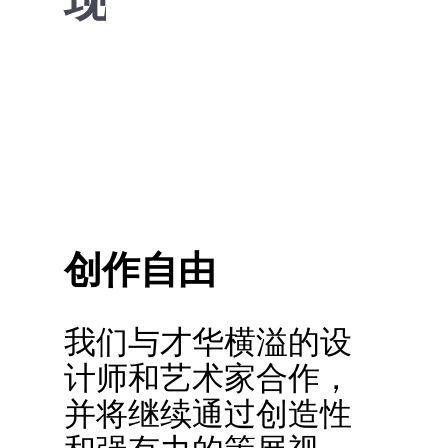
现
Facade
Estória
Bakery
Room
Longnecks Bar Bonn, Germany Pr [...]
Bremen Bar © Estudio Olade | C [...]
Dr. Prévost Facade © Nomos Arc [...]
Casas com Estória Casas do Ros [...]
Bageri Form Bakery © Bone Stud [...]
Private House - Living Room Mo [...]
创作自由
我们与才华横溢的设
计师和艺术家合作，
并将继续通过创造性