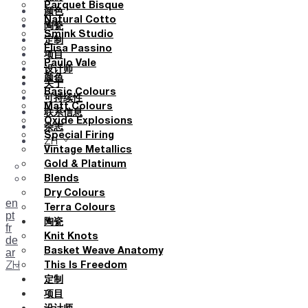
Parquet Bisque
颜色
Natural Cotto
陶瓷
Smink Studio
定制
Elisa Passino
项目
Paulo Vale
设计师
颜色
关于
Basic Colours
可持续性
Matt Colours
联系信息
Oxide Explosions
杂志
Special Firing
ZH
Vintage Metallics
Gold & Platinum
Blends
Dry Colours
en
Terra Colours
pt
陶瓷
fr
Knit Knots
de
ar
Basket Weave Anatomy
ZH
This Is Freedom
定制
项目