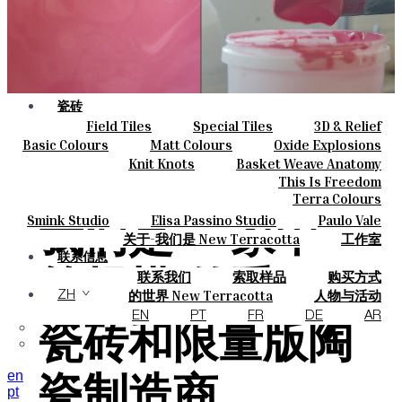
瓷砖
Field Tiles
Special Tiles
3D & Relief
颜色
Hand Painted
Bold Pattern
Parquet Bisque
Basic Colours
Matt Colours
Oxide Explosions
陶瓷
Natural Cotto
Smink Studio
Elisa Passino
Special Firing
Vintage Metallics
Knit Knots
Basket Weave Anatomy
定制
Paulo Vale
Gold & Platinum
Blends
Dry Colours
This Is Freedom
项目
Terra Colours
设计师
Smink Studio
Elisa Passino Studio
Paulo Vale
关于
我们是 一家中
关于-我们是 New Terracotta
工作室
可持续性
联系信息
联系我们
索取样品
购买方式
杂志
等规模 的手工
目录和 技术规格
常见问题
的世界 New Terracotta
人物与活动
ZH
地方和故事
材料和可持续性
灵感与文化
EN
PT
FR
DE
AR
瓷砖和限量版陶
en
瓷制造商。
pt