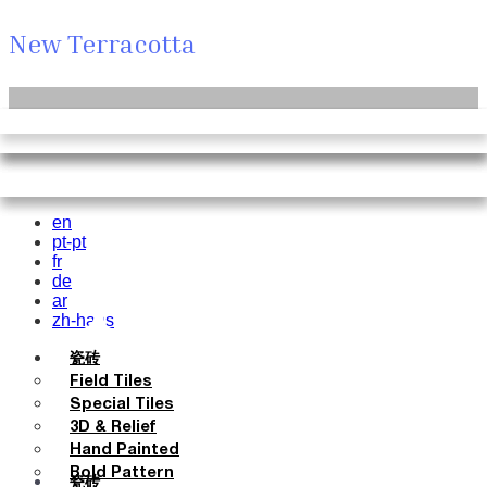
New Terracotta
Basic Colours
Smink Studio
Field Tiles
关于-我们是 New Terracotta
Knit Knots
的世界 New Terracotta
联系我们
Matt Colours
Elisa Passino Studio
Special Tiles
索取样品
Basket Weave Anatomy
Oxide Explosions
3D & Relief
人物与活动
Paulo Vale
购买方式
工作室
EN
PT
FR
DE
AR
Hand Painted
地方和故事
Special Firing
Bold Pattern
材料和可持续性
目录和 技术规格
Vintage Metallics
This Is Freedom
Parquet Bisque
灵感与文化
常见问题
Natural Cotto
Gold & Platinum
Smink Studio
Blends
Elisa Passino
Dry Colours
Terra Colours
Paulo Vale
en
pt-pt
fr
de
ar
zh-hans
瓷砖
Field Tiles
Special Tiles
3D & Relief
Hand Painted
Bold Pattern
瓷砖