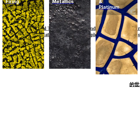
Firing
Metallics
&
Platinum
Field Tiles
Special Tiles
3D & Relief
Hand Painted
Bold Patte
Basic Colours
Matt Colours
Oxide Explosions
Special Firin
的世界