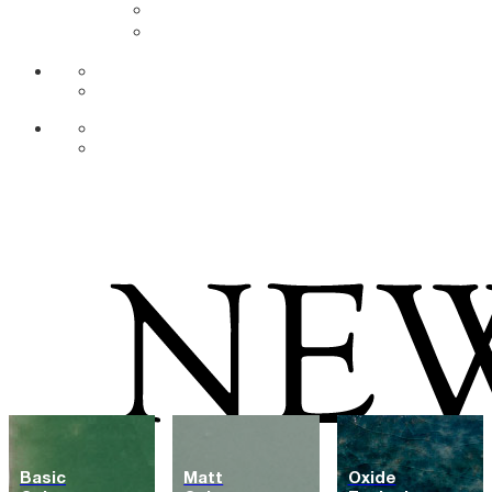
DE
AR
Basic
Matt
Oxide