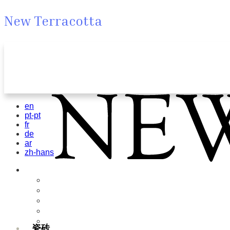
New Terracotta
en
pt-pt
fr
de
ar
zh-hans
瓷砖
Field Tiles
Special Tiles
3D & Relief
Hand Painted
Bold Pattern
瓷砖