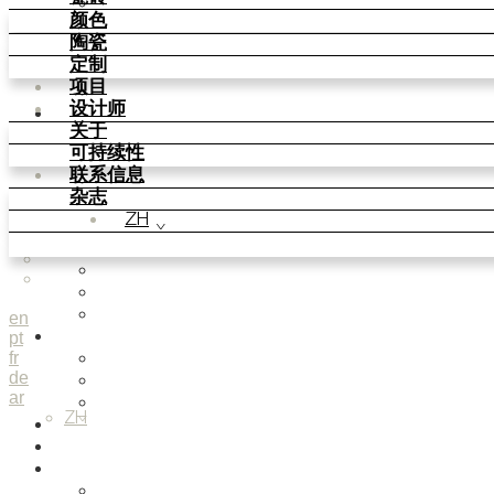
Parquet Bisque
颜色
Natural Cotto
陶瓷
Smink Studio
定制
Elisa Passino
项目
Paulo Vale
设计师
颜色
关于
Basic Colours
可持续性
Matt Colours
联系信息
Oxide Explosions
杂志
Special Firing
ZH
Vintage Metallics
Gold & Platinum
Blends
Dry Colours
Terra Colours
en
pt
陶瓷
fr
Knit Knots
de
Basket Weave Anatomy
ar
This Is Freedom
ZH
定制
项目
设计师
Smink Studio