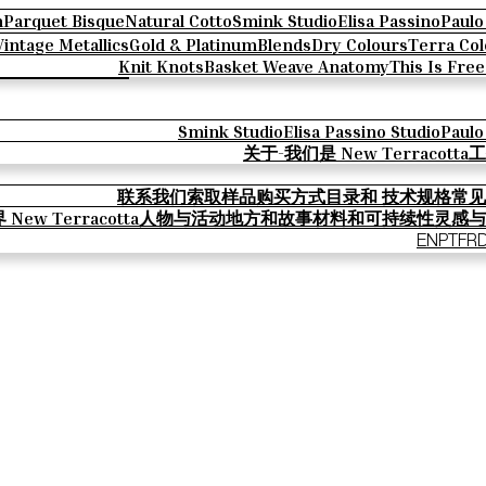
n
Parquet Bisque
Natural Cotto
Smink Studio
Elisa Passino
Paulo
Vintage Metallics
Gold & Platinum
Blends
Dry Colours
Terra Col
Knit Knots
Basket Weave Anatomy
This Is Fre
Smink Studio
Elisa Passino Studio
Paulo
关于-我们是 New Terracotta
工
联系我们
索取样品
购买方式
目录和 技术规格
常见
New Terracotta
人物与活动
地方和故事
材料和可持续性
灵感与
EN
PT
FR