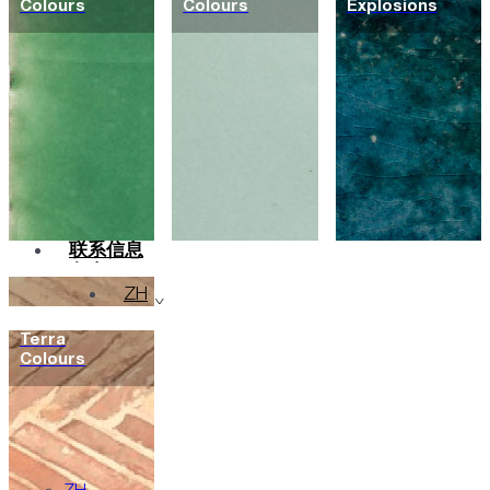
Colours
Colours
Explosions
瓷砖
颜色
陶瓷
定制
项目
设计师
关于
可持续性
联系信息
杂志
ZH
Terra
Colours
en
pt
fr
de
ar