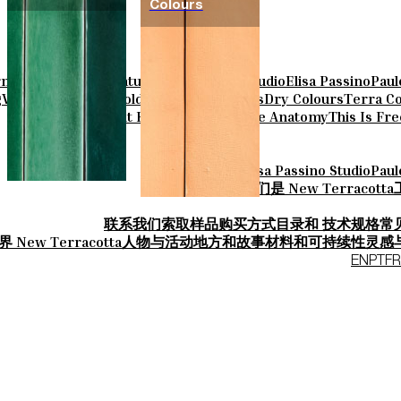
Colours
rn
Parquet Bisque
Natural Cotto
Smink Studio
Elisa Passino
Paul
g
Vintage Metallics
Gold & Platinum
Blends
Dry Colours
Terra Co
Knit Knots
Basket Weave Anatomy
This Is Fr
Smink Studio
Elisa Passino Studio
Paul
关于-我们是 New Terracotta
联系我们
索取样品
购买方式
目录和 技术规格
常
 New Terracotta
人物与活动
地方和故事
材料和可持续性
灵感
EN
PT
FR