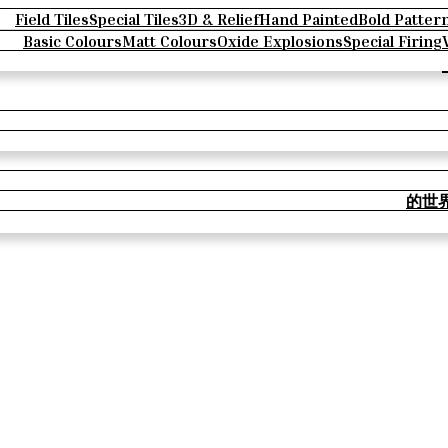
Field Tiles
Special Tiles
3D & Relief
Hand Painted
Bold Patter
Basic Colours
Matt Colours
Oxide Explosions
Special Firing
的世界 