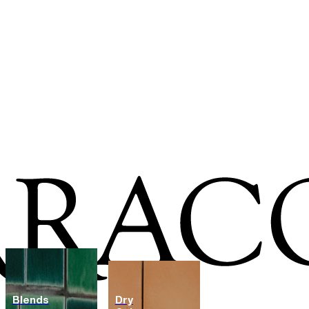
Blends
Dry