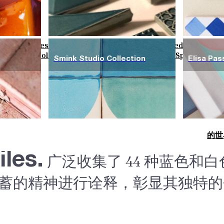
Field Tiles
Special Tiles
3D & Relief
Hand Painted
Bold Patte
Basic Colours
Matt Colours
Oxide Explosions
Special Firin
Smink Studio Collection
Elisa Pas
的世界
les.
广泛收集了 44 种蓝色和
的精神进行诠释，彰显其独特的个性