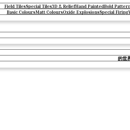
Field Tiles
Special Tiles
3D & Relief
Hand Painted
Bold Patter
Basic Colours
Matt Colours
Oxide Explosions
Special Firing
的世界 