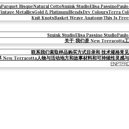
n
Parquet Bisque
Natural Cotto
Smink Studio
Elisa Passino
Paulo
Vintage Metallics
Gold & Platinum
Blends
Dry Colours
Terra Col
Knit Knots
Basket Weave Anatomy
This Is Fre
Smink Studio
Elisa Passino Studio
Paulo
关于-我们是 New Terracotta
工
联系我们
索取样品
购买方式
目录和 技术规格
常见
New Terracotta
人物与活动
地方和故事
材料和可持续性
灵感与
EN
PT
FR