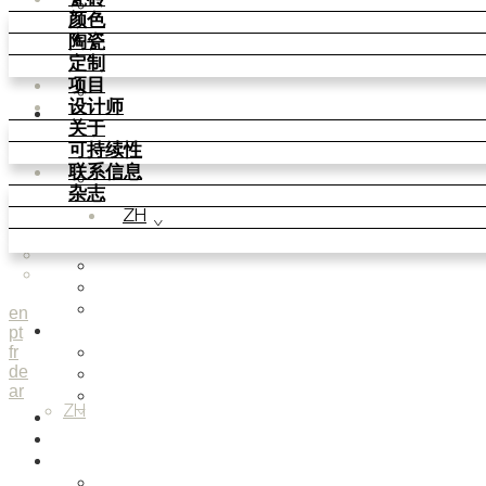
Parquet Bisque
颜色
Natural Cotto
陶瓷
Smink Studio
定制
Elisa Passino
项目
Paulo Vale
设计师
颜色
关于
Basic Colours
可持续性
Matt Colours
联系信息
Oxide Explosions
杂志
Special Firing
ZH
Vintage Metallics
Gold & Platinum
Blends
Dry Colours
Terra Colours
en
pt
陶瓷
fr
Knit Knots
de
Basket Weave Anatomy
ar
This Is Freedom
ZH
定制
项目
设计师
Smink Studio