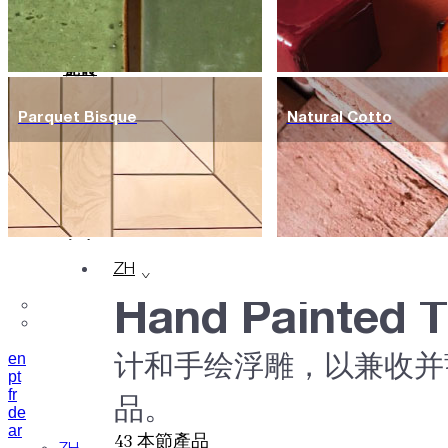
瓷砖
颜色
陶瓷
Parquet Bisque
Natural Cotto
定制
项目
设计师
关于
可持续性
联系信息
杂志
ZH
Hand Painted Ti
计和手绘浮雕，以兼收并蓄
en
pt
fr
品。
de
ar
43
本節產品