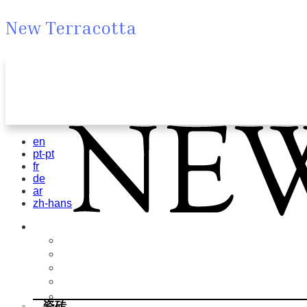
New Terracotta
en
pt-pt
fr
de
ar
zh-hans
瓷砖
Field Tiles
Special Tiles
3D & Relief
Hand Painted
Bold Pattern
瓷砖