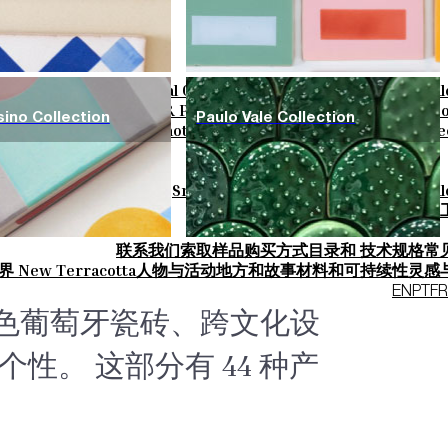
rn
Parquet Bisque
Natural Cotto
Smink Studio
Elisa Passino
Paul
g
Vintage Metallics
Gold & Platinum
Blends
Dry Colours
Terra Co
sino Collection
Paulo Vale Collection
Knit Knots
Basket Weave Anatomy
This Is Fr
Smink Studio
Elisa Passino Studio
Paul
关于-我们是 New Terracotta
联系我们
索取样品
购买方式
目录和 技术规格
常
 New Terracotta
人物与活动
地方和故事
材料和可持续性
灵感
EN
PT
FR
白色葡萄牙瓷砖、跨文化设
。 这部分有 44 种产