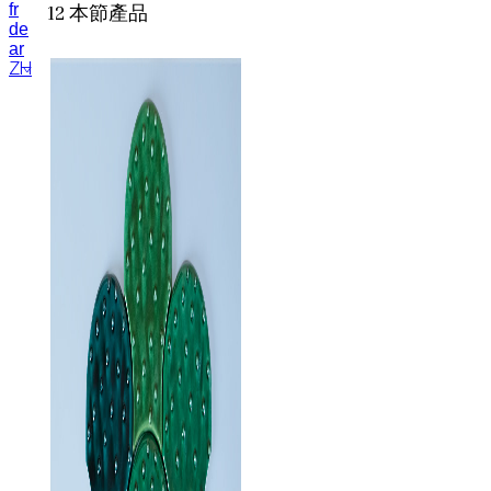
12
本節產品
fr
de
ar
ZH