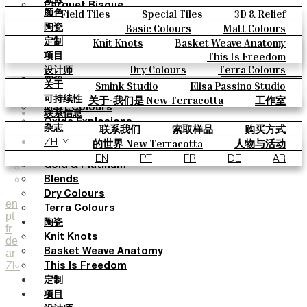
Parquet Bisque
Field Tiles
Special Tiles
3D & Relief
颜色
Natural Cotto
Hand Painted
Bold Pattern
Parquet Bisque
Basic Colours
Matt Colours
陶瓷
Smink Studio
Natural Cotto
Smink Studio
Elisa Passino
Oxide Explosions
Special Firing
Knit Knots
Basket Weave Anatomy
定制
Elisa Passino
Paulo Vale
Vintage Metallics
Gold & Platinum
Blends
This Is Freedom
项目
Paulo Vale
Dry Colours
Terra Colours
设计师
颜色
Smink Studio
Elisa Passino Studio
关于
Basic Colours
Paulo Vale
关于-我们是 New Terracotta
工作室
可持续性
Matt Colours
联系信息
Oxide Explosions
联系我们
索取样品
购买方式
杂志
Special Firing
目录和 技术规格
常见问题
的世界 New Terracotta
人物与活动
ZH
Vintage Metallics
地方和故事
材料和可持续性
灵感与文化
EN
PT
FR
DE
AR
Gold & Platinum
Blends
Dry Colours
en
Terra Colours
pt
陶瓷
fr
Knit Knots
de
ar
Basket Weave Anatomy
ZH
This Is Freedom
定制
项目