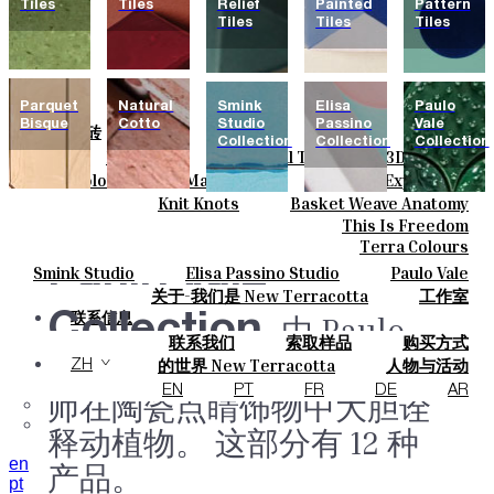
Tiles
Tiles
Relief
Painted
Pattern
Tiles
Tiles
Tiles
Parquet
Natural
Smink
Elisa
Paulo
Bisque
Cotto
Studio
Passino
Vale
瓷砖
Collection
Collection
Collection
Field Tiles
Special Tiles
3D & Relief
颜色
Hand Painted
Bold Pattern
Parquet Bisque
Basic Colours
Matt Colours
Oxide Explosions
陶瓷
Natural Cotto
Smink Studio
Elisa Passino
Special Firing
Vintage Metallics
Knit Knots
Basket Weave Anatomy
定制
Paulo Vale
Gold & Platinum
Blends
Dry Colours
This Is Freedom
项目
Terra Colours
设计师
Paulo Vale
Smink Studio
Elisa Passino Studio
Paulo Vale
关于
关于-我们是 New Terracotta
工作室
可持续性
Collection.
由 Paulo
联系信息
联系我们
索取样品
购买方式
杂志
Vale 设计的雕塑系列，设计
目录和 技术规格
常见问题
的世界 New Terracotta
人物与活动
ZH
地方和故事
材料和可持续性
灵感与文化
EN
PT
FR
DE
AR
师在陶瓷点睛饰物中大胆诠
释动植物。 这部分有 12 种
en
产品。
pt