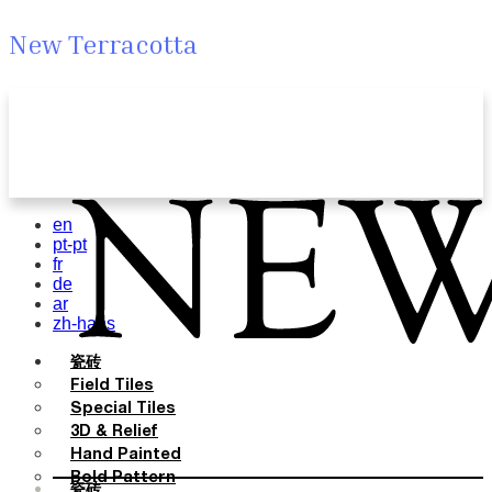
New Terracotta
en
pt-pt
fr
de
ar
zh-hans
瓷砖
Field Tiles
Special Tiles
3D & Relief
Hand Painted
Bold Pattern
瓷砖