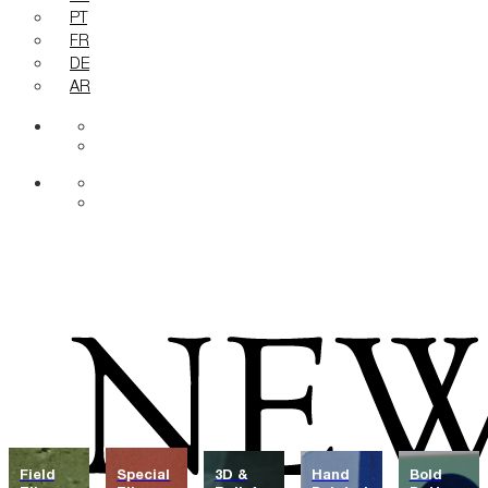
PT
FR
DE
AR
Field
Special
3D &
Hand
Bold