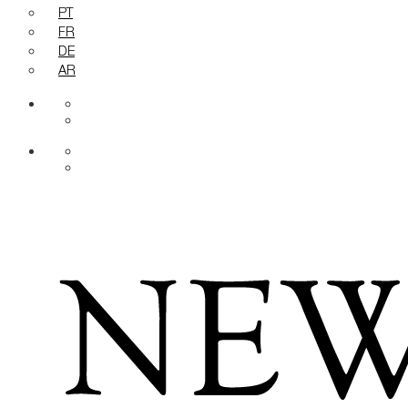
PT
FR
DE
AR