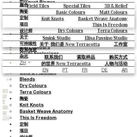
Parquet Bisque
Field Tiles
Special Tiles
3D & Relief
颜色
Natural Cotto
Hand Painted
Bold Pattern
Parquet Bisque
Basic Colours
Matt Colours
陶瓷
Smink Studio
Natural Cotto
Smink Studio
Elisa Passino
Oxide Explosions
Special Firing
Knit Knots
Basket Weave Anatomy
定制
Elisa Passino
Paulo Vale
Vintage Metallics
Gold & Platinum
Blends
This Is Freedom
项目
Paulo Vale
Dry Colours
Terra Colours
设计师
颜色
Smink Studio
Elisa Passino Studio
关于
Basic Colours
Paulo Vale
关于-我们是 New Terracotta
工作室
可持续性
Matt Colours
联系信息
Oxide Explosions
联系我们
索取样品
购买方式
杂志
Special Firing
目录和 技术规格
常见问题
的世界 New Terracotta
人物与活动
ZH
Vintage Metallics
地方和故事
材料和可持续性
灵感与文化
EN
PT
FR
DE
AR
Gold & Platinum
Blends
Dry Colours
en
Terra Colours
pt
陶瓷
fr
Knit Knots
de
ar
Basket Weave Anatomy
ZH
This Is Freedom
定制
项目