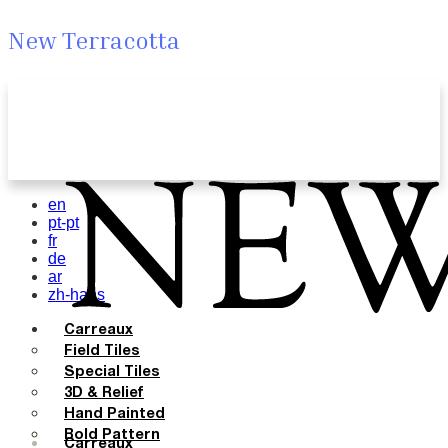
New Terracotta
en
pt-pt
fr
de
ar
zh-hans
Carreaux
Field Tiles
Special Tiles
3D & Relief
Hand Painted
Bold Pattern
Carreaux