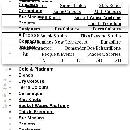
Parquet Bisque
Field Tiles
Special Tiles
3D & Relief
Couleurs
Natural Cotto
Hand Painted
Bold Pattern
Parquet Bisque
Basic Colours
Matt Colours
Céramique
Elisa Passino
Natural Cotto
Elisa Passino
Smink
Oxide Explosions
Special Firing
Knit Knots
Basket Weave Anatomy
Sur Mesure
Smink
Paulo Vale
Vintage Metallics
Gold & Platinum
Blends
This Is Freedom
Projets
Paulo Vale
Dry Colours
Terra Colours
Designers
Couleurs
Smink Studio
Elisa Passino Studio
À Propos
Basic Colours
Paulo Vale
Nous Sommes New Terracotta
Durabilité
Contacts
Matt Colours
Le Studio
Nous Contacter
Demander Des Échantillons
Journal
Oxide Explosions
Comment Acheter
All
People & Events
Places & Stories
FR
Special Firing
Catalogues Et Spécifications Techniques
FAQ
Materials & Sustainability
Inspiration & Culture
EN
PT
DE
AR
ZH
Vintage Metallics
Gold & Platinum
Blends
en
Dry Colours
pt
Terra Colours
FR
Céramique
de
Knit Knots
ar
zh
Basket Weave Anatomy
This Is Freedom
Sur Mesure
Projets