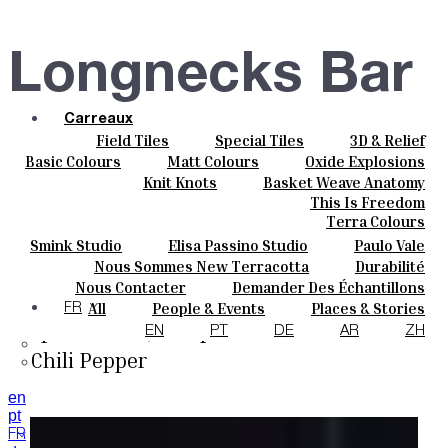
Longnecks Bar
Carreaux
Field Tiles
Special Tiles
3D & Relief
Couleurs
Bonn, Germany
Hand Painted
Bold Pattern
Parquet Bisque
Basic Colours
Matt Colours
Oxide Explosions
Céramique
Natural Cotto
Elisa Passino
Smink
Special Firing
Vintage Metallics
Knit Knots
Basket Weave Anatomy
Sur Mesure
Paulo Vale
Gold & Platinum
Blends
Dry Colours
This Is Freedom
Projets
Produits
Terra Colours
Designers
Smink Studio
Elisa Passino Studio
Paulo Vale
À Propos
Nous Sommes New Terracotta
Durabilité
Field Tiles, Long 30 x 7 cm in S001 Red
Contacts
Le Studio
Nous Contacter
Demander Des Échantillons
Journal
Chili Pepper
Comment Acheter
All
People & Events
Places & Stories
FR
Special Tiles, V-Cap 14x5cm in S001 Red
Catalogues Et Spécifications Techniques
FAQ
Materials & Sustainability
Inspiration & Culture
EN
PT
DE
AR
ZH
Chili Pepper
en
pt
FR