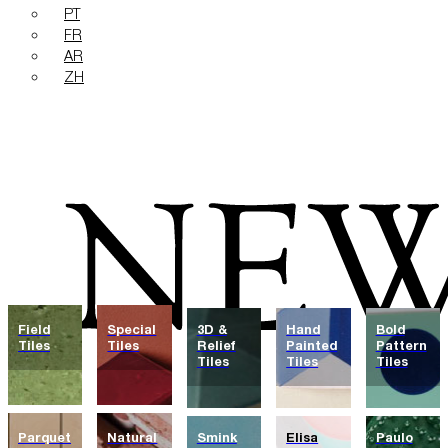
PT
FR
AR
ZH
Field
Special
3D &
Hand
Bold
Tiles
Tiles
Relief
Painted
Pattern
Tiles
Tiles
Tiles
Parquet
Natural
Smink
Elisa
Paulo