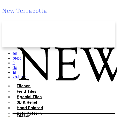
New Terracotta
en
pt-pt
fr
de
ar
zh-hans
Fliesen
Field Tiles
Special Tiles
3D & Relief
Hand Painted
Bold Pattern
Fliesen