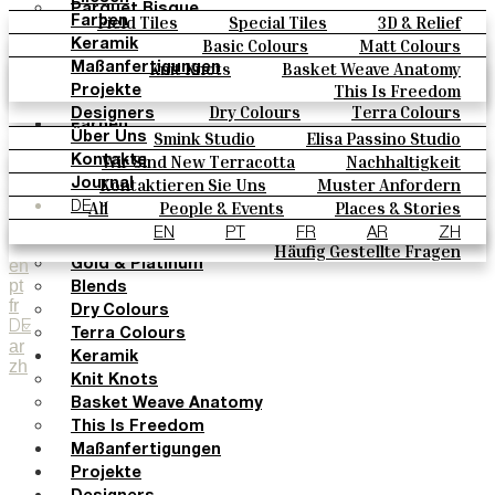
Parquet Bisque
Field Tiles
Special Tiles
3D & Relief
Farben
Natural Cotto
Hand Painted
Bold Pattern
Parquet Bisque
Basic Colours
Matt Colours
Keramik
Smink Studio
Natural Cotto
Smink Studio
Elisa Passino
Oxide Explosions
Special Firing
Knit Knots
Basket Weave Anatomy
Maßanfertigungen
Elisa Passino
Paulo Vale
Vintage Metallics
Gold & Platinum
Blends
This Is Freedom
Projekte
Paulo Vale
Dry Colours
Terra Colours
Designers
Farben
Smink Studio
Elisa Passino Studio
Über Uns
Basic Colours
Paulo Vale
Wir Sind New Terracotta
Nachhaltigkeit
Kontakte
Matt Colours
Portugiesisches Vermächtnis
Kontaktieren Sie Uns
Muster Anfordern
Journal
Oxide Explosions
Kaufmöglichkeiten
All
People & Events
Places & Stories
DE
Special Firing
Kataloge U Technische Spezifikationen
Materials & Sustainability
Inspiration & Culture
EN
PT
FR
AR
ZH
Vintage Metallics
Häufig Gestellte Fragen
en
Gold & Platinum
pt
Blends
fr
Dry Colours
DE
Terra Colours
ar
Keramik
zh
Knit Knots
Basket Weave Anatomy
This Is Freedom
Maßanfertigungen
Projekte