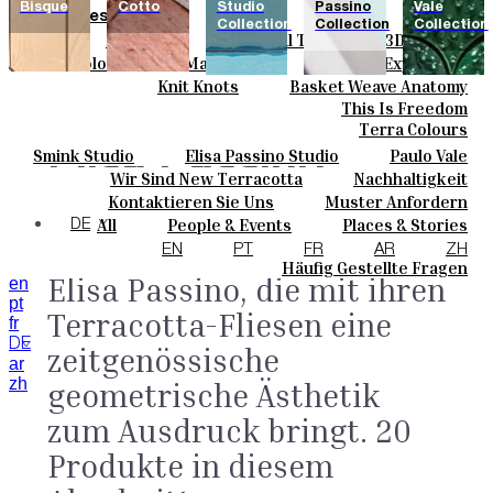
Bisque
Cotto
Studio
Passino
Vale
Fliesen
Collection
Collection
Collection
Field Tiles
Special Tiles
3D & Relief
Farben
Hand Painted
Bold Pattern
Parquet Bisque
Basic Colours
Matt Colours
Oxide Explosions
Keramik
Natural Cotto
Smink Studio
Elisa Passino
Special Firing
Vintage Metallics
Knit Knots
Basket Weave Anatomy
Maßanfertigungen
Paulo Vale
Gold & Platinum
Blends
Dry Colours
This Is Freedom
Projekte
Terra Colours
Designers
Elisa Passino
Smink Studio
Elisa Passino Studio
Paulo Vale
Über Uns
Wir Sind New Terracotta
Nachhaltigkeit
Kontakte
Portugiesisches Vermächtnis
Kontaktieren Sie Uns
Muster Anfordern
Collection.
Eine
Journal
Kaufmöglichkeiten
All
People & Events
Places & Stories
DE
Siebdruck-Kollektion von
Kataloge U Technische Spezifikationen
Materials & Sustainability
Inspiration & Culture
EN
PT
FR
AR
ZH
Häufig Gestellte Fragen
Elisa Passino, die mit ihren
en
pt
Terracotta-Fliesen eine
fr
DE
zeitgenössische
ar
zh
geometrische Ästhetik
zum Ausdruck bringt. 20
Produkte in diesem