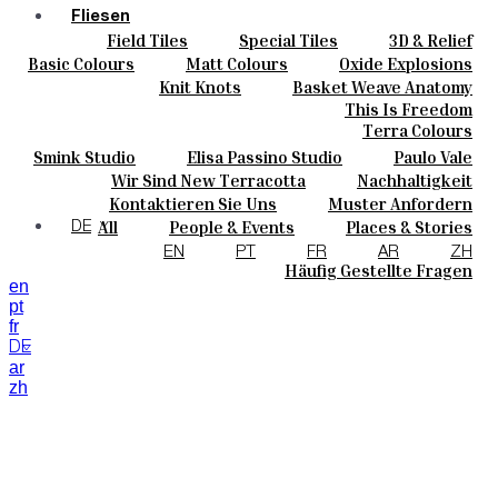
Fliesen
Field Tiles
Special Tiles
3D & Relief
Farben
Hand Painted
Bold Pattern
Parquet Bisque
Basic Colours
Matt Colours
Oxide Explosions
Keramik
Natural Cotto
Smink Studio
Elisa Passino
Special Firing
Vintage Metallics
Knit Knots
Basket Weave Anatomy
Maßanfertigungen
Paulo Vale
Gold & Platinum
Blends
Dry Colours
This Is Freedom
Projekte
Terra Colours
Designers
Smink Studio
Elisa Passino Studio
Paulo Vale
Über Uns
Wir Sind New Terracotta
Nachhaltigkeit
Kontakte
Portugiesisches Vermächtnis
Kontaktieren Sie Uns
Muster Anfordern
Journal
Kaufmöglichkeiten
All
People & Events
Places & Stories
DE
Kataloge U Technische Spezifikationen
Materials & Sustainability
Inspiration & Culture
EN
PT
FR
AR
ZH
Häufig Gestellte Fragen
en
pt
fr
DE
ar
zh