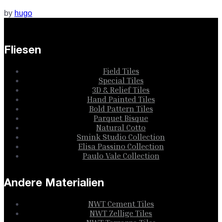
by
hugo
Fliesen
Field Tiles
Special Tiles
3D & Relief Tiles
Hand Painted Tiles
Bold Pattern Tiles
Parquet Bisque
Natural Cotto
Smink Studio Collection
Elisa Passino Collection
Paulo Vale Collection
Andere Materialien
NWT Cement Tiles
NWT Zellige Tiles