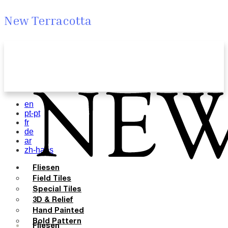
New Terracotta
en
pt-pt
fr
de
ar
zh-hans
Fliesen
Field Tiles
Special Tiles
3D & Relief
Hand Painted
Bold Pattern
Fliesen