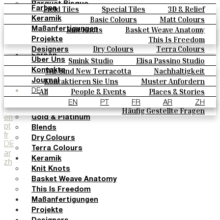
Parquet Bisque
Field Tiles
Special Tiles
3D & Relief
Farben
Natural Cotto
Hand Painted
Bold Pattern
Parquet Bisque
Basic Colours
Matt Colours
Keramik
Smink Studio
Natural Cotto
Smink Studio
Elisa Passino
Oxide Explosions
Special Firing
Knit Knots
Basket Weave Anatomy
Maßanfertigungen
Elisa Passino
Paulo Vale
Vintage Metallics
Gold & Platinum
Blends
This Is Freedom
Projekte
Paulo Vale
Dry Colours
Terra Colours
Designers
Farben
Smink Studio
Elisa Passino Studio
Über Uns
Basic Colours
Paulo Vale
Wir Sind New Terracotta
Nachhaltigkeit
Kontakte
Matt Colours
Portugiesisches Vermächtnis
Kontaktieren Sie Uns
Muster Anfordern
Journal
Oxide Explosions
Kaufmöglichkeiten
All
People & Events
Places & Stories
DE
Special Firing
Kataloge U Technische Spezifikationen
Materials & Sustainability
Inspiration & Culture
EN
PT
FR
AR
ZH
Vintage Metallics
Häufig Gestellte Fragen
en
Gold & Platinum
pt
Blends
fr
Dry Colours
DE
Terra Colours
ar
Keramik
zh
Knit Knots
Basket Weave Anatomy
This Is Freedom
Maßanfertigungen
Projekte