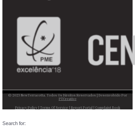
© 2023 NewTerracotta. Todos Os Direitos Reservados | Desenvolvido Por
PTCreative
Privacy Policy
|
Terms Of Service
|
Report Portal
|
Complaint Book
Search for: