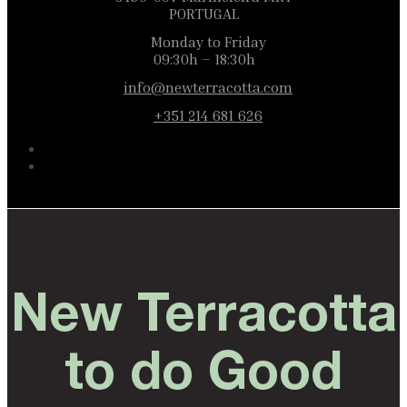
PORTUGAL
Monday to Friday
09:30h – 18:30h
info@newterracotta.com
+351 214 681 626
New Terracotta
to do Good