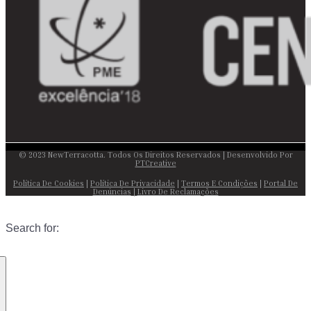
© 2023 NewTerracotta. Todos Os Direitos Reservados | Desenvolvido Por
PTCreative
Política De Cookies
|
Política De Privacidade
|
Termos E Condições
|
Portal De
Denúncias
|
Livro De Reclamações
Search for: