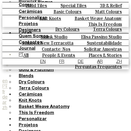
Parquet Bisque
Field Tiles
Special Tiles
3D & Relief
Cores
Natural Cotto
Hand Painted
Bold Pattern
Parquet Bisque
Basic Colours
Matt Colours
Cerâmicas
Smink Studio
Natural Cotto
Smink Studio
Elisa Passino
Oxide Explosions
Special Firing
Knit Knots
Basket Weave Anatomy
Personalizar
Elisa Passino
Paulo Vale
Vintage Metallics
Gold & Platinum
Blends
This Is Freedom
Projetos
Paulo Vale
Dry Colours
Terra Colours
Designers
Cores
Smink Studio
Elisa Passino Studio
Quem Somos
Basic Colours
Paulo Vale
Somos A New Terracotta
Sustentabilidade
Contactos
Matt Colours
O Estúdio
Contacte-Nos
Solicitar Amostras
Journal
Oxide Explosions
Como Comprar
All
People & Events
Places & Stories
PT
Special Firing
Catálogos E Especificações Técnicas
Materiais & Sustainability
Inspiration & Culture
EN
FR
DE
AR
ZH
Vintage Metallics
Perguntas Frequentes
Gold & Platinum
Blends
en
Dry Colours
PT
Terra Colours
fr
Cerâmicas
de
Knit Knots
ar
zh
Basket Weave Anatomy
This Is Freedom
Personalizar
Projetos