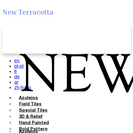
New Terracotta
en
pt-pt
fr
de
ar
zh-hans
Azulejos
Field Tiles
Special Tiles
3D & Relief
Hand Painted
Bold Pattern
Azulejos