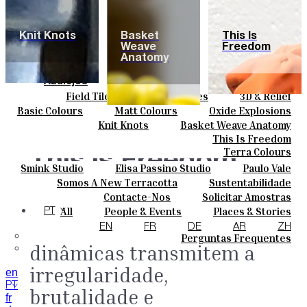
Knit Knots
Basket
This Is
Weave
Freedom
Anatomy
Azulejos
Field Tiles
Special Tiles
3D & Relief
Cores
Hand Painted
Bold Pattern
Parquet Bisque
Basic Colours
Matt Colours
Oxide Explosions
Cerâmicas
Natural Cotto
Smink Studio
Elisa Passino
Special Firing
Vintage Metallics
Knit Knots
Basket Weave Anatomy
Personalizar
Paulo Vale
Gold & Platinum
Blends
Dry Colours
This Is Freedom
Projetos
Terra Colours
This is Freedom.
Designers
Smink Studio
Elisa Passino Studio
Paulo Vale
Quem Somos
Carregadas de sensações e
Somos A New Terracotta
Sustentabilidade
Contactos
O Estúdio
Contacte-Nos
Solicitar Amostras
Journal
um grande sentido de
Como Comprar
All
People & Events
Places & Stories
PT
Catálogos E Especificações Técnicas
Materiais & Sustainability
Inspiration & Culture
liberdade, cores e formas
EN
FR
DE
AR
ZH
Perguntas Frequentes
dinâmicas transmitem a
irregularidade,
en
PT
brutalidade e
fr