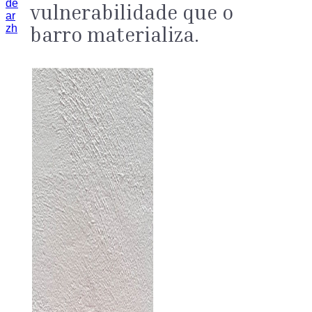
de
vulnerabilidade que o
ar
barro materializa.
zh