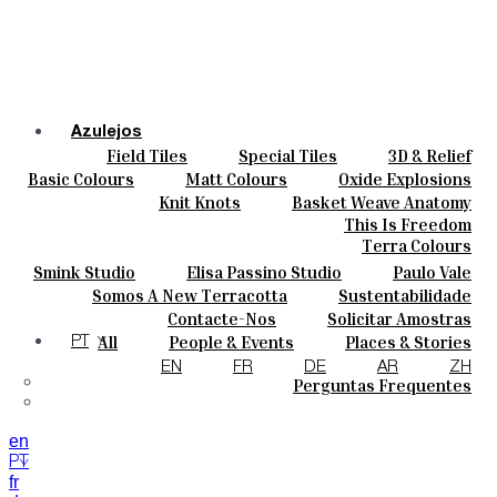
Azulejos
Field Tiles
Special Tiles
3D & Relief
Cores
Hand Painted
Bold Pattern
Parquet Bisque
Basic Colours
Matt Colours
Oxide Explosions
Cerâmicas
Natural Cotto
Smink Studio
Elisa Passino
Special Firing
Vintage Metallics
Knit Knots
Basket Weave Anatomy
Personalizar
Paulo Vale
Gold & Platinum
Blends
Dry Colours
This Is Freedom
Projetos
Terra Colours
Designers
Smink Studio
Elisa Passino Studio
Paulo Vale
Quem Somos
Somos A New Terracotta
Sustentabilidade
Contactos
O Estúdio
Contacte-Nos
Solicitar Amostras
Journal
Como Comprar
All
People & Events
Places & Stories
PT
Catálogos E Especificações Técnicas
Materiais & Sustainability
Inspiration & Culture
EN
FR
DE
AR
ZH
Perguntas Frequentes
en
PT
fr