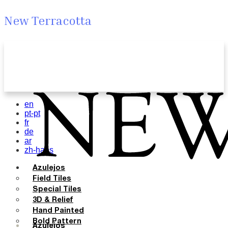
New Terracotta
en
pt-pt
fr
de
ar
zh-hans
Azulejos
Field Tiles
Special Tiles
3D & Relief
Hand Painted
Bold Pattern
Azulejos