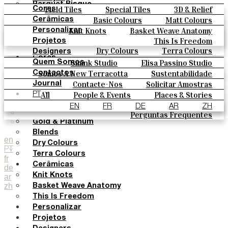
Parquet Bisque
Field Tiles
Special Tiles
3D & Relief
Cores
Natural Cotto
Hand Painted
Bold Pattern
Parquet Bisque
Basic Colours
Matt Colours
Cerâmicas
Smink Studio
Natural Cotto
Smink Studio
Elisa Passino
Oxide Explosions
Special Firing
Knit Knots
Basket Weave Anatomy
Personalizar
Elisa Passino
Paulo Vale
Vintage Metallics
Gold & Platinum
Blends
This Is Freedom
Projetos
Paulo Vale
Dry Colours
Terra Colours
Designers
Cores
Smink Studio
Elisa Passino Studio
Quem Somos
Basic Colours
Paulo Vale
Somos A New Terracotta
Sustentabilidade
Contactos
Matt Colours
O Estúdio
Contacte-Nos
Solicitar Amostras
Journal
Oxide Explosions
Como Comprar
All
People & Events
Places & Stories
PT
Special Firing
Catálogos E Especificações Técnicas
Materiais & Sustainability
Inspiration & Culture
EN
FR
DE
AR
ZH
Vintage Metallics
Perguntas Frequentes
Gold & Platinum
Blends
en
Dry Colours
PT
Terra Colours
fr
Cerâmicas
de
Knit Knots
ar
zh
Basket Weave Anatomy
This Is Freedom
Personalizar
Projetos