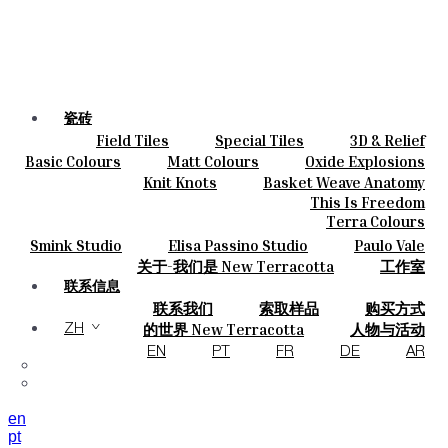
瓷砖
Field Tiles
Special Tiles
3D & Relief
颜色
Hand Painted
Bold Pattern
Parquet Bisque
Basic Colours
Matt Colours
Oxide Explosions
陶瓷
Natural Cotto
Smink Studio
Elisa Passino
Special Firing
Vintage Metallics
Knit Knots
Basket Weave Anatomy
定制
Paulo Vale
Gold & Platinum
Blends
Dry Colours
This Is Freedom
项目
Terra Colours
设计师
Smink Studio
Elisa Passino Studio
Paulo Vale
关于
关于-我们是 New Terracotta
工作室
可持续性
联系信息
联系我们
索取样品
购买方式
杂志
目录和 技术规格
常见问题
的世界 New Terracotta
人物与活动
ZH
地方和故事
材料和可持续性
灵感与文化
EN
PT
FR
DE
AR
en
pt