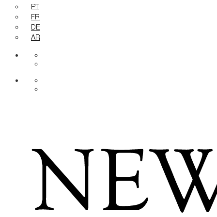
PT
FR
DE
AR