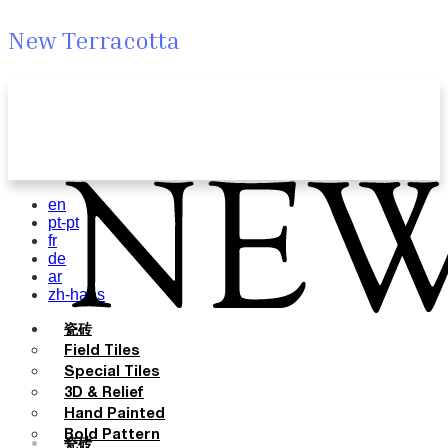
New Terracotta
en
pt-pt
fr
de
ar
zh-hans
瓷砖
Field Tiles
Special Tiles
3D & Relief
Hand Painted
Bold Pattern
瓷砖