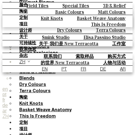
Parquet Bisque
Field Tiles
Special Tiles
3D & Relief
颜色
Natural Cotto
Hand Painted
Bold Pattern
Parquet Bisque
Basic Colours
Matt Colours
陶瓷
Smink Studio
Natural Cotto
Smink Studio
Elisa Passino
Oxide Explosions
Special Firing
Knit Knots
Basket Weave Anatomy
定制
Elisa Passino
Paulo Vale
Vintage Metallics
Gold & Platinum
Blends
This Is Freedom
项目
Paulo Vale
Dry Colours
Terra Colours
设计师
颜色
Smink Studio
Elisa Passino Studio
关于
Basic Colours
Paulo Vale
关于-我们是 New Terracotta
工作室
可持续性
Matt Colours
联系信息
Oxide Explosions
联系我们
索取样品
购买方式
杂志
Special Firing
目录和 技术规格
常见问题
的世界 New Terracotta
人物与活动
ZH
Vintage Metallics
地方和故事
材料和可持续性
灵感与文化
EN
PT
FR
DE
AR
Gold & Platinum
Blends
Dry Colours
en
Terra Colours
pt
陶瓷
fr
Knit Knots
de
ar
Basket Weave Anatomy
ZH
This Is Freedom
定制
项目